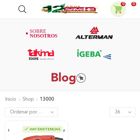
0
0
Inicio
Shop
13000
HAY EXISTENCIAS
Lijadora Orbital Takima 350W, Heavy
Duty (Hd) Tkos-185.