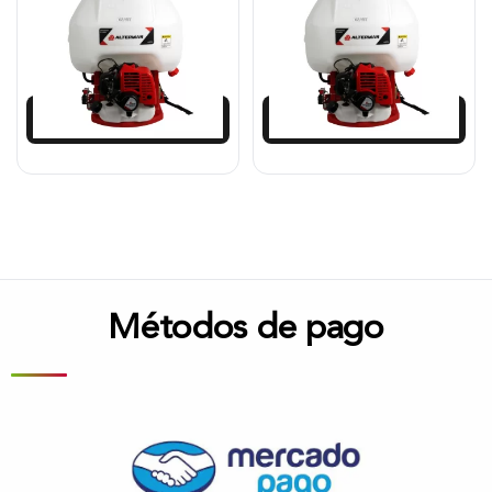
$
661.250
$
702.000
$
595.125
Añadir al carrito
Añadir al carrito
Métodos de pago