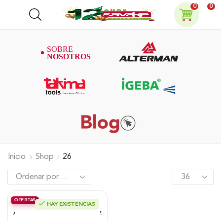
0
0
Inicio
Shop
26
OFERTAS
HAY EXISTENCIAS
Motobomba Alterman, Diesel,
Autocebante «2X2», 4.2Hp, Xdwp2P.