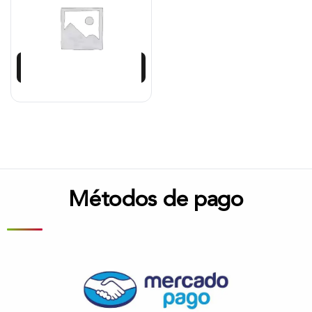
$
2.120.042
$
1.908.038
Añadir al carrito
Métodos de pago