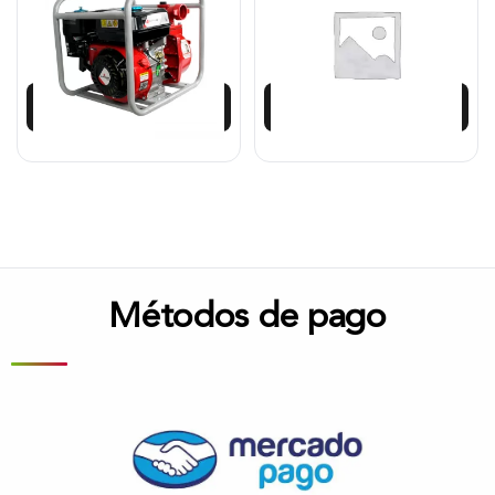
$
865.725
$
726.042
$
779.153
$
653.437
Añadir al carrito
Añadir al carrito
Métodos de pago