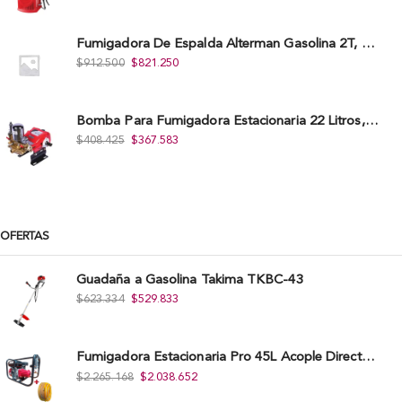
Fumigadora De Espalda Alterman Gasolina 2T, 26 Cc, Bomba Nylon Libre Mantenimiento, Tf900-A.
$
912.500
$
821.250
Bomba Para Fumigadora Estacionaria 22 Litros, Xp22-I.
$
408.425
$
367.583
OFERTAS
Guadaña a Gasolina Takima TKBC-43
$
623.334
$
529.833
Fumigadora Estacionaria Pro 45L Acople Directo con Accesorios
$
2.265.168
$
2.038.652