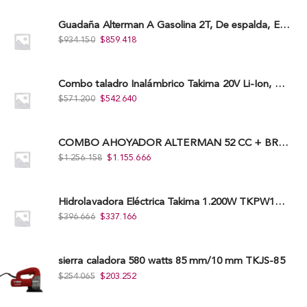
Guadaña Alterman A Gasolina 2T, De espalda, Eje Flexible, 43Cc, Xbc43B-I
$
934.150
$
859.418
Combo taladro Inalámbrico Takima 20V Li-Ion, Tklcd-20. + Polichadora Takima 7″ 1.200W, Tksp-180-D.
$
571.200
$
542.640
COMBO AHOYADOR ALTERMAN 52 CC + BROCA DE 20 CM X 80 CM + BROCA DE 15 CM X 80 CM
$
1.256.158
$
1.155.666
Hidrolavadora Eléctrica Takima 1.200W TKPW1200-13
$
396.666
$
337.166
sierra caladora 580 watts 85 mm/10 mm TKJS-85
$
254.065
$
203.252