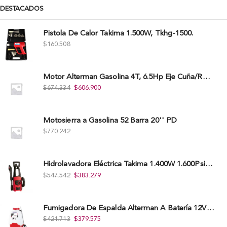
DESTACADOS
Pistola De Calor Takima 1.500W, Tkhg-1500.
$
160.508
Motor Alterman Gasolina 4T, 6.5Hp Eje Cuña/Rosca 3/4", Xge65K.
$
674.334
$
606.900
Motosierra a Gasolina 52 Barra 20'' PD
$
770.242
Hidrolavadora Eléctrica Takima 1.400W 1.600Psi, Tkepw-1600-A.
$
547.542
$
383.279
Fumigadora De Espalda Alterman A Baterí­a 12V/12Ah, 20Litros, Xkes20.
$
421.713
$
379.575