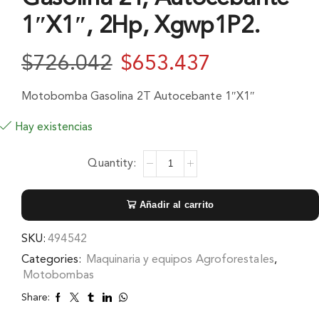
1″X1″, 2Hp, Xgwp1P2.
$
726.042
$
653.437
Motobomba Gasolina 2T Autocebante 1″X1″
Hay existencias
Añadir al carrito
SKU:
494542
Categories:
Maquinaria y equipos Agroforestales
,
Motobombas
Share: