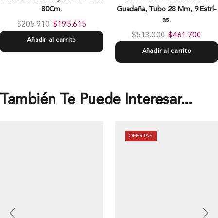
80Cm.
Guadaña, Tubo 28 Mm, 9 Estrí­
as.
$
205.910
$
195.615
$
513.000
$
461.700
Añadir al carrito
Añadir al carrito
También Te Puede Interesar...
OFERTAS