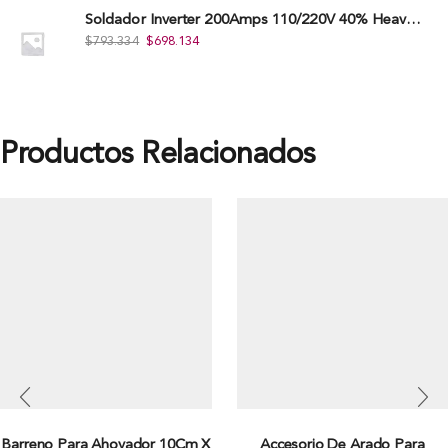
Soldador Inverter 200Amps 110/220V 40% Heavy Duty (Hd) Tkwi-200-C
$
793.334
$
698.134
Productos Relacionados
Barreno Para Ahoyador 10Cm X
Accesorio De Arado Para