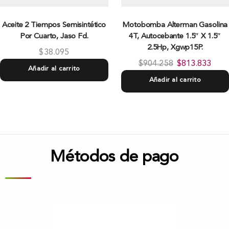
Aceite 2 Tiempos Semisintético
Motobomba Alterman Gasolina
Por Cuarto, Jaso Fd.
4T, Autocebante 1.5″ X 1.5″
2.5Hp, Xgwp15P.
$
38.095
$
904.258
$
813.833
Añadir al carrito
Añadir al carrito
Métodos de pago