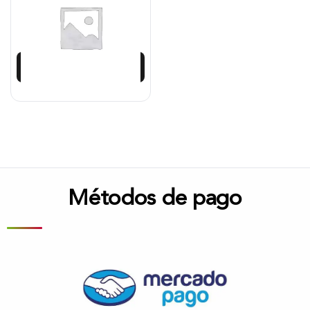
$
5.098.375
$
4.588.538
Añadir al carrito
Métodos de pago