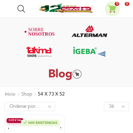
0
0
Inicio
Shop
54 X 73 X 52
OFERTAS
HAY EXISTENCIAS
Motobomba Alterman, Diesel,
Autocebante «2X2», 4.2Hp, Xdwp2P.