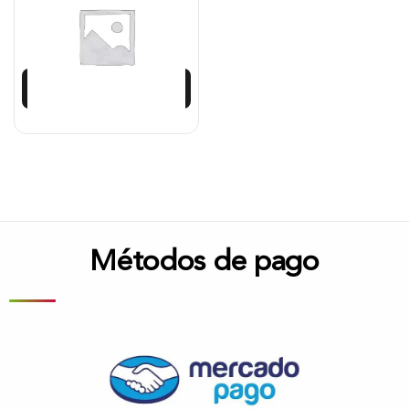
$
2.120.042
$
1.908.038
Añadir al carrito
Métodos de pago