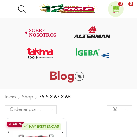
0
0
Inicio
Shop
75.5 X 67 X 68
OFERTAS
HAY EXISTENCIAS
Generador Alterman A Gasolina 4T,
6.5 Kw, Encendido Manual/Eléctrico,
120/240 V, XGG6500E-I.