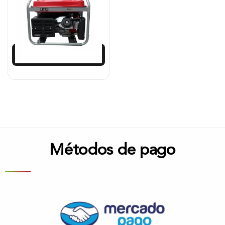
$
4.479.784
$
4.121.401
Añadir al carrito
Métodos de pago