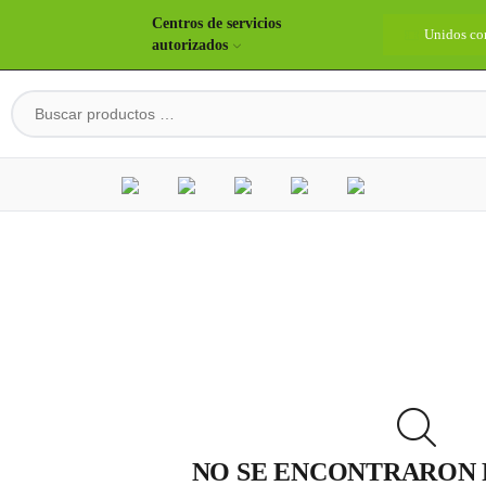
Centros de servicios
idos construyendo país
Bienvenidos
Unidos co
autorizados
NO SE ENCONTRARON