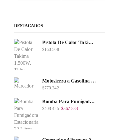
DESTACADOS
Pistola De Calor Takima 1.500W, Tkhg-1500.
$
160.508
Motosierra a Gasolina 52 Barra 20'' PD
$
770.242
Bomba Para Fumigadora Estacionaria 22 Litros, Xp22-I.
$
408.425
$
367.583
Generador Alterman A Gasolina 2T, 950W, Encendido Manual, 120 V, Con Chasis, EGG950-I.