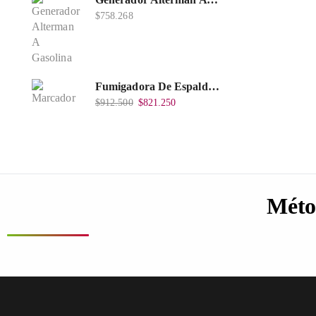
$
758.268
Fumigadora De Espalda Alterman Gasolina 2T, 26 Cc, Bomba Nylon Libre Mantenimiento, Tf900-A.
$
912.500
$
821.250
Méto