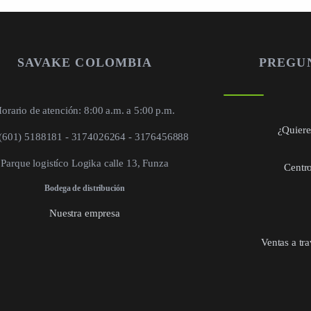
SAVAKE COLOMBIA
PREGU
orario de atención: 8:00 a.m. a 5:00 p.m.
¿Quieres
 (601) 5188181 - 3174026264 - 3176456888
Parque logistíco Logika calle 13, Funza
Centro
Bodega de distribución
Nuestra empresa
Ventas a tr