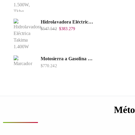
Hidrolavadora Eléctrica Takima 1.400W 1.600Psi, Tkepw-1600-A.
$
547.542
$
383.279
Motosierra a Gasolina 52 Barra 20'' PD
$
770.242
Méto