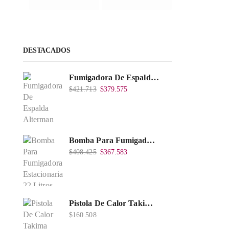
DESTACADOS
Fumigadora De Espalda Alterman A Baterí­a 12V/12Ah, 20Litros, Xkes20.
$
421.713
$
379.575
Bomba Para Fumigadora Estacionaria 22 Litros, Xp22-I.
$
408.425
$
367.583
Pistola De Calor Takima 1.500W, Tkhg-1500.
$
160.508