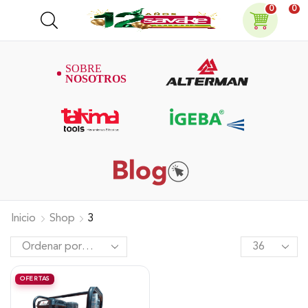
0
0
Inicio
Shop
3
OFERTAS
Fumigadora Estacionaria Pro 45L
Acople Directo con Accesorios