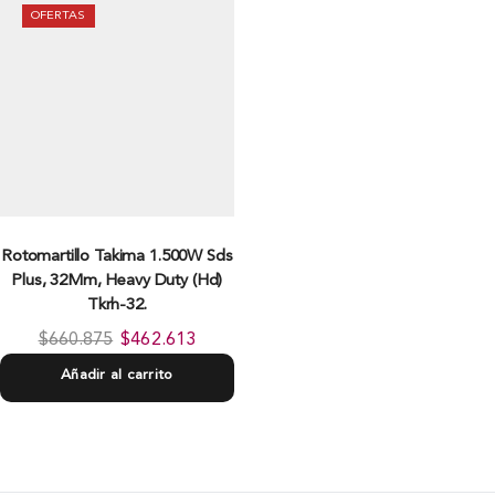
OFERTAS
Rotomartillo Takima 1.500W Sds
Plus, 32Mm, Heavy Duty (Hd)
Tkrh-32.
$
660.875
$
462.613
Añadir al carrito