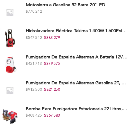
Motosierra a Gasolina 52 Barra 20'' PD
$
770.242
Hidrolavadora Eléctrica Takima 1.400W 1.600Psi, Tkepw-1600-A.
$
547.542
$
383.279
Fumigadora De Espalda Alterman A Baterí­a 12V/12Ah, 20Litros, Xkes20.
$
421.713
$
379.575
Fumigadora De Espalda Alterman Gasolina 2T, 26 Cc, Bomba Nylon Libre Mantenimiento, Tf900-A.
$
912.500
$
821.250
Bomba Para Fumigadora Estacionaria 22 Litros, Xp22-I.
$
408.425
$
367.583