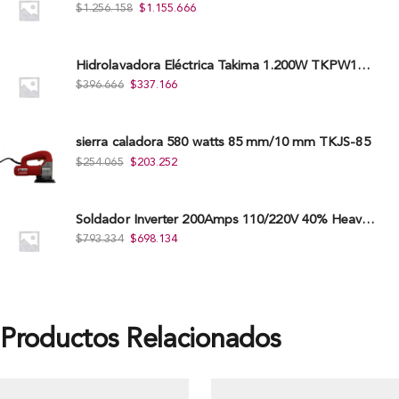
$
1.256.158
$
1.155.666
Hidrolavadora Eléctrica Takima 1.200W TKPW1200-13
$
396.666
$
337.166
sierra caladora 580 watts 85 mm/10 mm TKJS-85
$
254.065
$
203.252
Soldador Inverter 200Amps 110/220V 40% Heavy Duty (Hd) Tkwi-200-C
$
793.334
$
698.134
Productos Relacionados