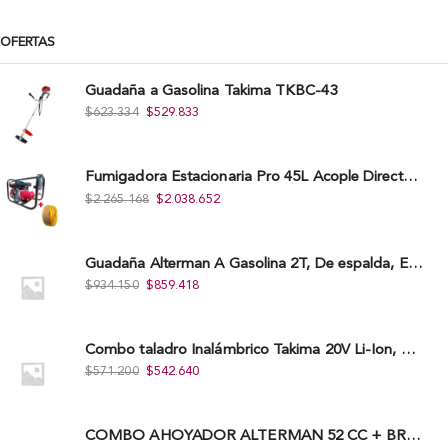
OFERTAS
Guadaña a Gasolina Takima TKBC-43
$
623.334
$
529.833
Fumigadora Estacionaria Pro 45L Acople Directo con Accesorios
$
2.265.168
$
2.038.652
Guadaña Alterman A Gasolina 2T, De espalda, Eje Flexible, 43Cc, Xbc43B-I
$
934.150
$
859.418
Combo taladro Inalámbrico Takima 20V Li-Ion, Tklcd-20. + Polichadora Takima 7″ 1.200W, Tksp-180-D.
$
571.200
$
542.640
COMBO AHOYADOR ALTERMAN 52 CC + BROCA DE 20 CM X 80 CM + BROCA DE 15 CM X 80 CM