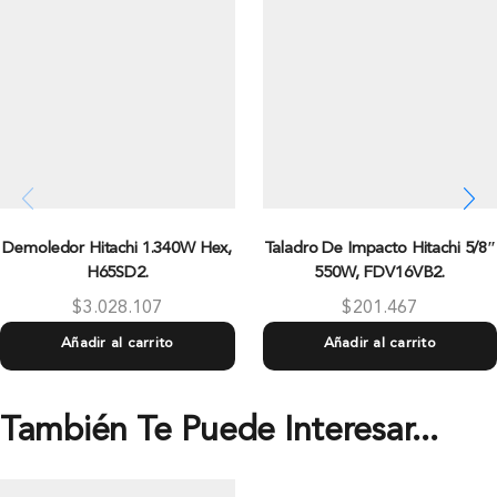
Demoledor Hitachi 1.340W Hex,
Taladro De Impacto Hitachi 5/8″
H65SD2.
550W, FDV16VB2.
$
3.028.107
$
201.467
Añadir al carrito
Añadir al carrito
También Te Puede Interesar...