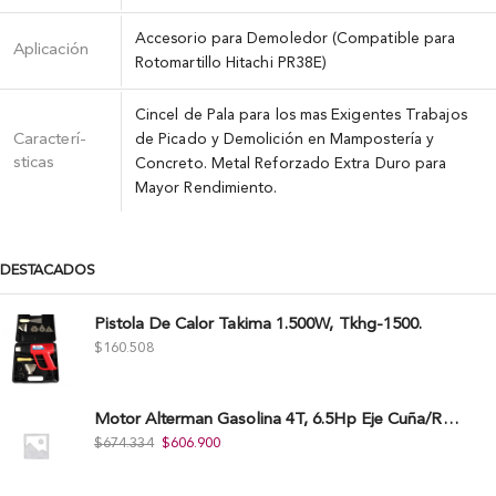
Accesorio para Demoledor (Compatible para
Aplicación
Rotomartillo Hitachi PR38E)
Cincel de Pala para los mas Exigentes Trabajos
Caracterí­
de Picado y Demolición en Mampostería y
sticas
Concreto. Metal Reforzado Extra Duro para
Mayor Rendimiento.
DESTACADOS
Pistola De Calor Takima 1.500W, Tkhg-1500.
$
160.508
Motor Alterman Gasolina 4T, 6.5Hp Eje Cuña/Rosca 3/4", Xge65K.
$
674.334
$
606.900