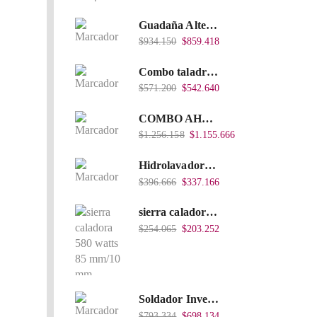
Guadaña Alterman A Gasolina 2T, De espalda, Eje Flexible, 43Cc, Xbc43B-I
$
934.150
$
859.418
Combo taladro Inalámbrico Takima 20V Li-Ion, Tklcd-20. + Polichadora Takima 7″ 1.200W, Tksp-180-D.
$
571.200
$
542.640
COMBO AHOYADOR ALTERMAN 52 CC + BROCA DE 20 CM X 80 CM + BROCA DE 15 CM X 80 CM
$
1.256.158
$
1.155.666
Hidrolavadora Eléctrica Takima 1.200W TKPW1200-13
$
396.666
$
337.166
sierra caladora 580 watts 85 mm/10 mm TKJS-85
$
254.065
$
203.252
Soldador Inverter 200Amps 110/220V 40% Heavy Duty (Hd) Tkwi-200-C
$
793.334
$
698.134