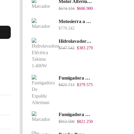
Motor Alterman Gasolina 4T, 6.5Hp Eje Cuña/Rosca 3/4", Xge65K.
$
674.334
$
606.900
Motosierra a Gasolina 52 Barra 20'' PD
$
770.242
Hidrolavadora Eléctrica Takima 1.400W 1.600Psi, Tkepw-1600-A.
$
547.542
$
383.279
Fumigadora De Espalda Alterman A Baterí­a 12V/12Ah, 20Litros, Xkes20.
$
421.713
$
379.575
Fumigadora De Espalda Alterman Gasolina 2T, 26 Cc, Bomba Nylon Libre Mantenimiento, Tf900-A.
$
912.500
$
821.250