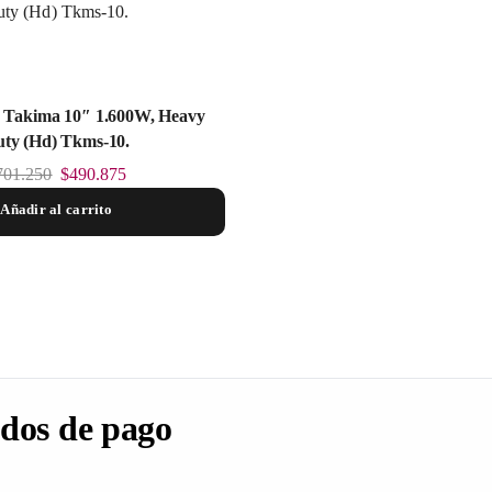
a Takima 10″ 1.600W, Heavy
ty (Hd) Tkms-10.
701.250
$
490.875
Añadir al carrito
dos de pago