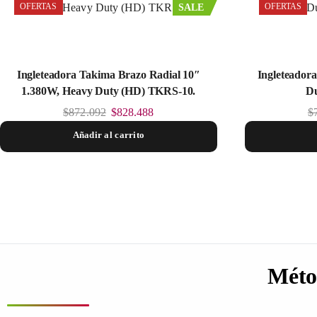
OFERTAS
OFERTAS
SALE
Ingleteadora Takima Brazo Radial 10″
Ingleteador
1.380W, Heavy Duty (HD) TKRS-10.
Du
$
872.092
$
828.488
$
Añadir al carrito
Méto