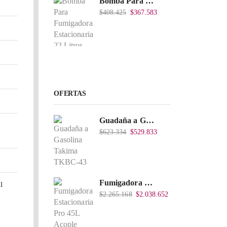
Bomba Para Fumigadora Estacionaria 22 Litros, Xp22-I.
$
408.425
$
367.583
OFERTAS
Guadaña a Gasolina Takima TKBC-43
$
623.334
$
529.833
Fumigadora Estacionaria Pro 45L Acople Directo con Accesorios
l
$
2.265.168
$
2.038.652