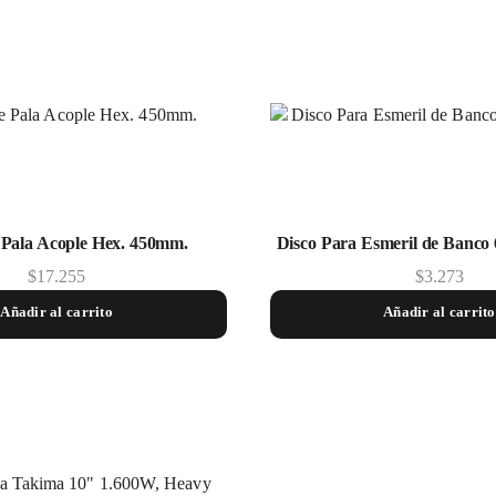
 Pala Acople Hex. 450mm.
Disco Para Esmeril de Banco
$
17.255
$
3.273
Añadir al carrito
Añadir al carrito