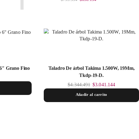
 6″ Grano Fino
Taladro De árbol Takima 1.500W, 19Mm,
Tkdp-19-D.
$
4.344.491
$
3.041.144
Añadir al carrito