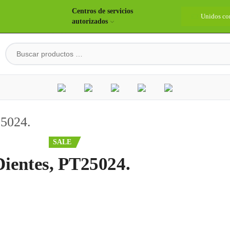
Centros de servicios
idos construyendo país
Bienvenidos
Unidos co
autorizados
25024.
SALE
Dientes, PT25024.