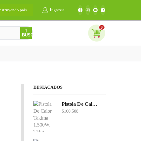
nstruyendo país
Ingresar
Bienvenidos
0
0
BUSCAR
DESTACADOS
Pistola De Calor Takima 1.500W, Tkhg-1500.
$
160.508