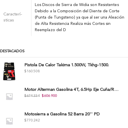
Los Discos de Sierra de Widia son Resistentes
Debido a la Composición del Diente de Corte
Caracterí­
(Punta de Tungsteno) ya que al ser una Aleación
sticas
de Alta Resistencia Realiza más Cortes sin
Reemplazo del D
DESTACADOS
Pistola De Calor Takima 1.500W, Tkhg-1500.
$
160.508
Motor Alterman Gasolina 4T, 6.5Hp Eje Cuña/Rosca 3/4", Xge65K.
$
674.334
$
606.900
Motosierra a Gasolina 52 Barra 20'' PD
$
770.242