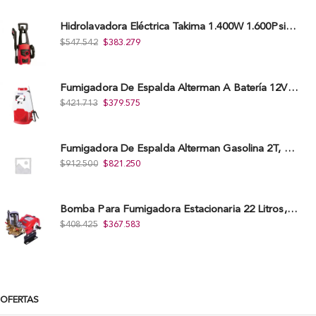
Hidrolavadora Eléctrica Takima 1.400W 1.600Psi, Tkepw-1600-A.
$
547.542
$
383.279
Fumigadora De Espalda Alterman A Baterí­a 12V/12Ah, 20Litros, Xkes20.
$
421.713
$
379.575
Fumigadora De Espalda Alterman Gasolina 2T, 26 Cc, Bomba Nylon Libre Mantenimiento, Tf900-A.
$
912.500
$
821.250
Bomba Para Fumigadora Estacionaria 22 Litros, Xp22-I.
$
408.425
$
367.583
OFERTAS