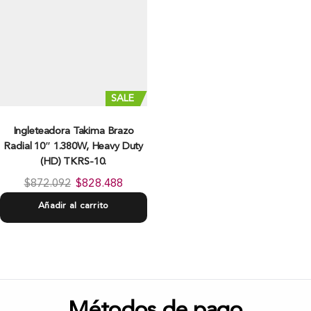
SALE
Ingleteadora Takima Brazo
Radial 10″ 1.380W, Heavy Duty
(HD) TKRS-10.
$
872.092
$
828.488
Añadir al carrito
Métodos de pago