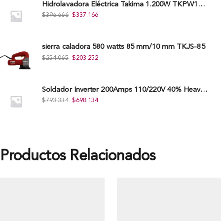
Hidrolavadora Eléctrica Takima 1.200W TKPW1200-13
$
396.666
$
337.166
sierra caladora 580 watts 85 mm/10 mm TKJS-85
$
254.065
$
203.252
Soldador Inverter 200Amps 110/220V 40% Heavy Duty (Hd) Tkwi-200-C
$
793.334
$
698.134
Productos Relacionados