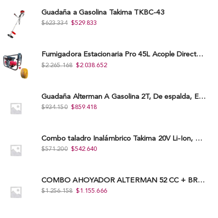
Guadaña a Gasolina Takima TKBC-43
$
623.334
$
529.833
Fumigadora Estacionaria Pro 45L Acople Directo con Accesorios
$
2.265.168
$
2.038.652
Guadaña Alterman A Gasolina 2T, De espalda, Eje Flexible, 43Cc, Xbc43B-I
$
934.150
$
859.418
Combo taladro Inalámbrico Takima 20V Li-Ion, Tklcd-20. + Polichadora Takima 7″ 1.200W, Tksp-180-D.
$
571.200
$
542.640
COMBO AHOYADOR ALTERMAN 52 CC + BROCA DE 20 CM X 80 CM + BROCA DE 15 CM X 80 CM
$
1.256.158
$
1.155.666