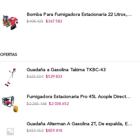
Bomba Para Fumigadora Estacionaria 22 Litros, Xp22-I.
$
408.425
$
367.583
OFERTAS
Guadaña a Gasolina Takima TKBC-43
$
623.334
$
529.833
Fumigadora Estacionaria Pro 45L Acople Directo con Accesorios
$
2.265.168
$
2.038.652
Guadaña Alterman A Gasolina 2T, De espalda, Eje Flexible, 43Cc, Xbc43B-I
$
934.150
$
859.418