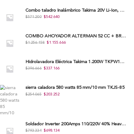
Combo taladro Inalámbrico Takima 20V Li-Ion, Tklcd-20. + Polichadora Takima 7″ 1.200W, Tksp-180-D.
$
571.200
$
542.640
COMBO AHOYADOR ALTERMAN 52 CC + BROCA DE 20 CM X 80 CM + BROCA DE 15 CM X 80 CM
$
1.256.158
$
1.155.666
Hidrolavadora Eléctrica Takima 1.200W TKPW1200-13
$
396.666
$
337.166
sierra caladora 580 watts 85 mm/10 mm TKJS-85
$
254.065
$
203.252
Soldador Inverter 200Amps 110/220V 40% Heavy Duty (Hd) Tkwi-200-C
$
793.334
$
698.134