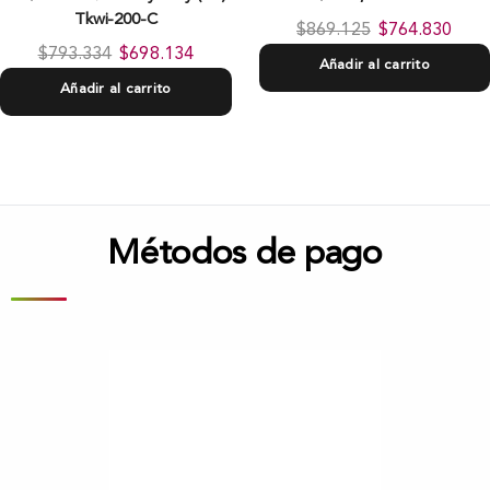
Tkwi-200-C
$
869.125
$
764.830
$
793.334
$
698.134
Añadir al carrito
Añadir al carrito
Métodos de pago