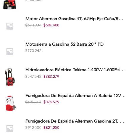
Motor Alterman Gasolina 4T, 6.5Hp Eje Cuña/Rosca 3/4", Xge65K.
$
674.334
$
606.900
Motosierra a Gasolina 52 Barra 20'' PD
$
770.242
Hidrolavadora Eléctrica Takima 1.400W 1.600Psi, Tkepw-1600-A.
$
547.542
$
383.279
Fumigadora De Espalda Alterman A Baterí­a 12V/12Ah, 20Litros, Xkes20.
$
421.713
$
379.575
Fumigadora De Espalda Alterman Gasolina 2T, 26 Cc, Bomba Nylon Libre Mantenimiento, Tf900-A.
$
912.500
$
821.250