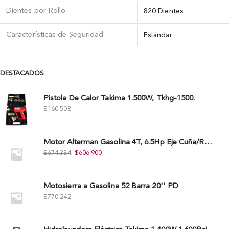
Dientes por Rollo
820 Dientes
Caracterí­sticas de Seguridad
Estándar
DESTACADOS
Pistola De Calor Takima 1.500W, Tkhg-1500.
$
160.508
Motor Alterman Gasolina 4T, 6.5Hp Eje Cuña/Rosca 3/4", Xge65K.
$
674.334
$
606.900
Motosierra a Gasolina 52 Barra 20'' PD
$
770.242