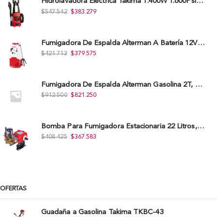
Hidrolavadora Eléctrica Takima 1.400W 1.600Psi, Tkepw-1600-A.
$
547.542
$
383.279
Fumigadora De Espalda Alterman A Baterí­a 12V/12Ah, 20Litros, Xkes20.
$
421.713
$
379.575
Fumigadora De Espalda Alterman Gasolina 2T, 26 Cc, Bomba Nylon Libre Mantenimiento, Tf900-A.
$
912.500
$
821.250
Bomba Para Fumigadora Estacionaria 22 Litros, Xp22-I.
$
408.425
$
367.583
OFERTAS
Guadaña a Gasolina Takima TKBC-43