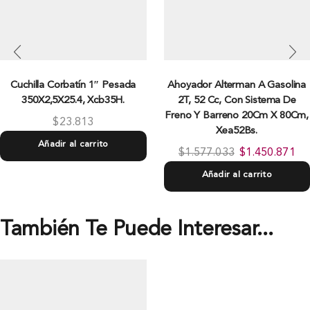
Cuchilla Corbatí­n 1″ Pesada
Ahoyador Alterman A Gasolina
350X2,5X25.4, Xcb35H.
2T, 52 Cc, Con Sistema De
Freno Y Barreno 20Cm X 80Cm,
$
23.813
Xea52Bs.
Añadir al carrito
$
1.577.033
$
1.450.871
Añadir al carrito
También Te Puede Interesar...