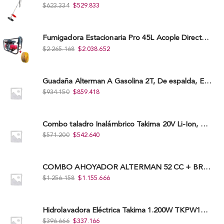
$
623.334
$
529.833
Fumigadora Estacionaria Pro 45L Acople Directo con Accesorios
$
2.265.168
$
2.038.652
Guadaña Alterman A Gasolina 2T, De espalda, Eje Flexible, 43Cc, Xbc43B-I
$
934.150
$
859.418
Combo taladro Inalámbrico Takima 20V Li-Ion, Tklcd-20. + Polichadora Takima 7″ 1.200W, Tksp-180-D.
$
571.200
$
542.640
COMBO AHOYADOR ALTERMAN 52 CC + BROCA DE 20 CM X 80 CM + BROCA DE 15 CM X 80 CM
$
1.256.158
$
1.155.666
Hidrolavadora Eléctrica Takima 1.200W TKPW1200-13
$
396.666
$
337.166