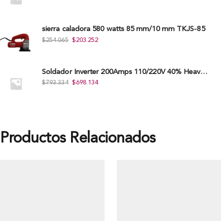
sierra caladora 580 watts 85 mm/10 mm TKJS-85
$
254.065
$
203.252
Soldador Inverter 200Amps 110/220V 40% Heavy Duty (Hd) Tkwi-200-C
$
793.334
$
698.134
Productos Relacionados