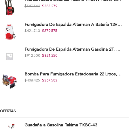
$
547.542
$
383.279
Fumigadora De Espalda Alterman A Baterí­a 12V/12Ah, 20Litros, Xkes20.
$
421.713
$
379.575
Fumigadora De Espalda Alterman Gasolina 2T, 26 Cc, Bomba Nylon Libre Mantenimiento, Tf900-A.
$
912.500
$
821.250
Bomba Para Fumigadora Estacionaria 22 Litros, Xp22-I.
$
408.425
$
367.583
OFERTAS
Guadaña a Gasolina Takima TKBC-43