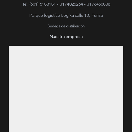
Tel: (601) 5188181 - 3174026264 - 3176456888
Parque logistíco Logika calle 13, Funza
Bodega de distribución
Nuestra empresa