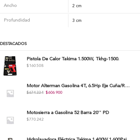
Ancho
2 cm
Profundidad
3 cm
DESTACADOS
Pistola De Calor Takima 1.500W, Tkhg-1500.
$
160.508
Motor Alterman Gasolina 4T, 6.5Hp Eje Cuña/Rosca 3/4", Xge65K.
$
674.334
$
606.900
Motosierra a Gasolina 52 Barra 20'' PD
$
770.242
Hidrolavadora Eléctrica Takima 1.400W 1.600Psi, Tkepw-1600-A.