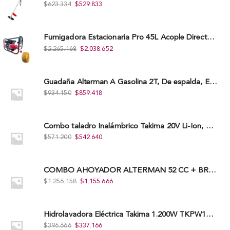
$
623.334
$
529.833
Fumigadora Estacionaria Pro 45L Acople Directo con Accesorios
$
2.265.168
$
2.038.652
Guadaña Alterman A Gasolina 2T, De espalda, Eje Flexible, 43Cc, Xbc43B-I
$
934.150
$
859.418
Combo taladro Inalámbrico Takima 20V Li-Ion, Tklcd-20. + Polichadora Takima 7″ 1.200W, Tksp-180-D.
$
571.200
$
542.640
COMBO AHOYADOR ALTERMAN 52 CC + BROCA DE 20 CM X 80 CM + BROCA DE 15 CM X 80 CM
$
1.256.158
$
1.155.666
Hidrolavadora Eléctrica Takima 1.200W TKPW1200-13
$
396.666
$
337.166