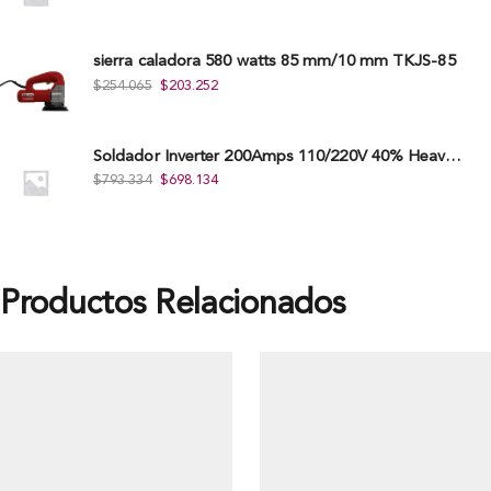
sierra caladora 580 watts 85 mm/10 mm TKJS-85
$
254.065
$
203.252
Soldador Inverter 200Amps 110/220V 40% Heavy Duty (Hd) Tkwi-200-C
$
793.334
$
698.134
Productos Relacionados