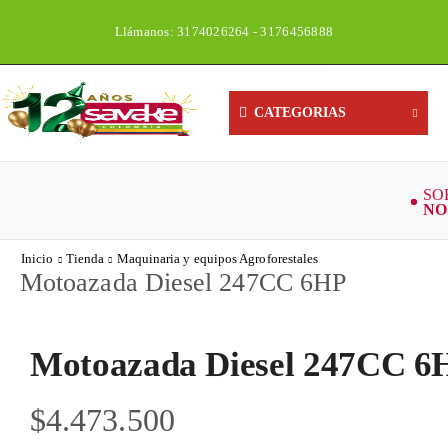
Llámanos: 3174026264 - 3176456888
CATEGORIAS
Inicio
Tienda
Maquinaria y equipos Agroforestales
Motoazada Diesel 247CC 6HP
Motoazada Diesel 247CC 6
$
4.473.500