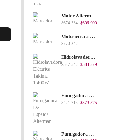
Motor Alterman Gasolina 4T, 6.5Hp Eje Cuña/Rosca 3/4", Xge65K.
$
674.334
$
606.900
Motosierra a Gasolina 52 Barra 20'' PD
$
770.242
Hidrolavadora Eléctrica Takima 1.400W 1.600Psi, Tkepw-1600-A.
$
547.542
$
383.279
Fumigadora De Espalda Alterman A Baterí­a 12V/12Ah, 20Litros, Xkes20.
$
421.713
$
379.575
Fumigadora De Espalda Alterman Gasolina 2T, 26 Cc, Bomba Nylon Libre Mantenimiento, Tf900-A.