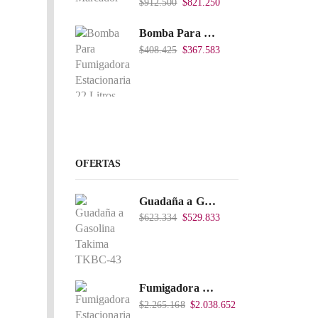
$
912.500
$
821.250
Bomba Para Fumigadora Estacionaria 22 Litros, Xp22-I.
$
408.425
$
367.583
OFERTAS
Guadaña a Gasolina Takima TKBC-43
$
623.334
$
529.833
Fumigadora Estacionaria Pro 45L Acople Directo con Accesorios
$
2.265.168
$
2.038.652