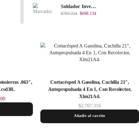
Soldador Inverter 200Amps 110/220V 40% Heavy Duty (Hd) Tkwi-200-C
$
793.334
$
698.134
osierras .063″,
Cortacésped A Gasolina, Cuchilla 21″,
 Xcsd3R.
Autopropulsada 4 En 1, Con Recolector,
Xlm21A4.
800
$
2.767.316
Añadir al carrito