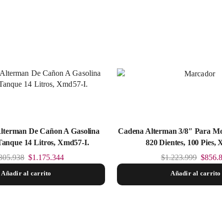
lterman De Cañon A Gasolina
Cadena Alterman 3/8″ Para Mot
Tanque 14 Litros, Xmd57-I.
820 Dientes, 100 Pies,
305.938
$
1.175.344
$
1.223.999
$
856.
Añadir al carrito
Añadir al carrito