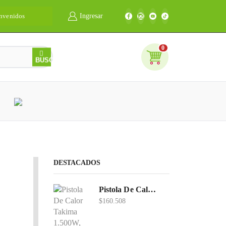
nvenidos
Unidos construyendo país
Ingresar
0
0
BUSCAR
DESTACADOS
Pistola De Calor Takima 1.500W, Tkhg-1500.
$
160.508