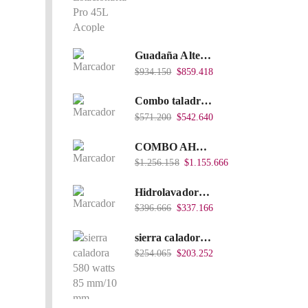
Guadaña Alterman A Gasolina 2T, De espalda, Eje Flexible, 43Cc, Xbc43B-I
$
934.150
$
859.418
Combo taladro Inalámbrico Takima 20V Li-Ion, Tklcd-20. + Polichadora Takima 7″ 1.200W, Tksp-180-D.
$
571.200
$
542.640
COMBO AHOYADOR ALTERMAN 52 CC + BROCA DE 20 CM X 80 CM + BROCA DE 15 CM X 80 CM
$
1.256.158
$
1.155.666
Hidrolavadora Eléctrica Takima 1.200W TKPW1200-13
$
396.666
$
337.166
sierra caladora 580 watts 85 mm/10 mm TKJS-85
$
254.065
$
203.252