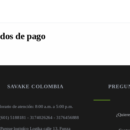
dos de pago
SAVAKE COLOMBIA
PREGU
orario de atención: 8:00 a.m. a 5:00 p.m.
¿Quieres
 (601) 5188181 - 3174026264 - 3176456888
Parque logistíco Logika calle 13, Funza