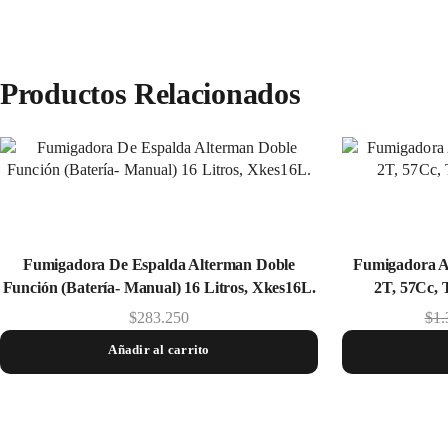
Productos Relacionados
Fumigadora De Espalda Alterman Doble
Fumigadora A
Función (Baterí­a- Manual) 16 Litros, Xkes16L.
2T, 57Cc, 
$
283.250
$
1.
Añadir al carrito