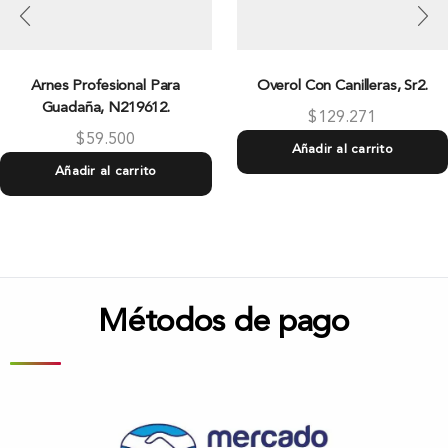
Arnes Profesional Para
Overol Con Canilleras, Sr2.
Guadaña, N219612.
$
129.271
$
59.500
Añadir al carrito
Añadir al carrito
Métodos de pago