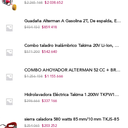
$
2.265.168
$
2.038.652
Guadaña Alterman A Gasolina 2T, De espalda, Eje Flexible, 43Cc, Xbc43B-I
$
934.150
$
859.418
Combo taladro Inalámbrico Takima 20V Li-Ion, Tklcd-20. + Polichadora Takima 7″ 1.200W, Tksp-180-D.
$
571.200
$
542.640
COMBO AHOYADOR ALTERMAN 52 CC + BROCA DE 20 CM X 80 CM + BROCA DE 15 CM X 80 CM
$
1.256.158
$
1.155.666
Hidrolavadora Eléctrica Takima 1.200W TKPW1200-13
$
396.666
$
337.166
sierra caladora 580 watts 85 mm/10 mm TKJS-85
$
254.065
$
203.252