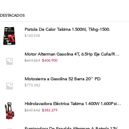
DESTACADOS
Pistola De Calor Takima 1.500W, Tkhg-1500.
$
160.508
Motor Alterman Gasolina 4T, 6.5Hp Eje Cuña/Rosca 3/4", Xge65K.
$
674.334
$
606.900
Motosierra a Gasolina 52 Barra 20'' PD
$
770.242
Hidrolavadora Eléctrica Takima 1.400W 1.600Psi, Tkepw-1600-A.
$
547.542
$
383.279