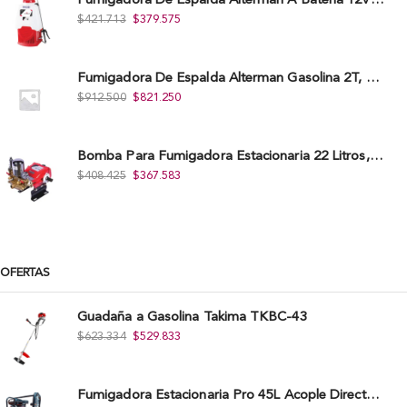
Fumigadora De Espalda Alterman A Baterí­a 12V/12Ah, 20Litros, Xkes20.
$
421.713
$
379.575
Fumigadora De Espalda Alterman Gasolina 2T, 26 Cc, Bomba Nylon Libre Mantenimiento, Tf900-A.
$
912.500
$
821.250
Bomba Para Fumigadora Estacionaria 22 Litros, Xp22-I.
$
408.425
$
367.583
OFERTAS
Guadaña a Gasolina Takima TKBC-43
$
623.334
$
529.833
Fumigadora Estacionaria Pro 45L Acople Directo con Accesorios