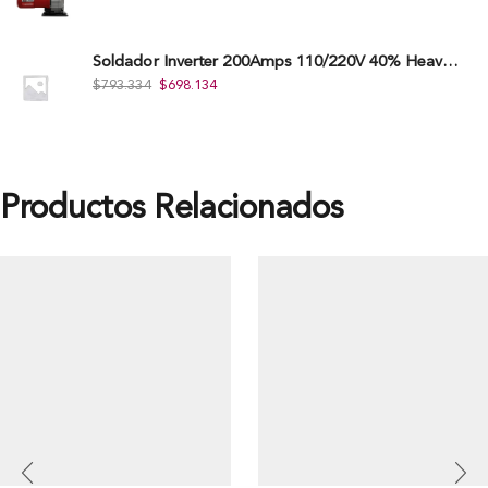
Soldador Inverter 200Amps 110/220V 40% Heavy Duty (Hd) Tkwi-200-C
$
793.334
$
698.134
Productos Relacionados