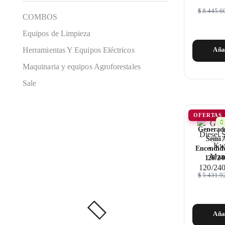
$
8.445.6
COMBOS
Equipos de Limpieza
Herramientas Y Equipos Eléctricos
Aña
Maquinaria y equipos Agroforestales
Sale
OFERTAS
Generado
Semi A
Encendido
120/2
$
5.431.9
Aña