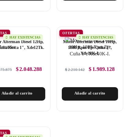
TAS
OFERTAS
HAY EXISTENCIAS
HAY EXISTENCIAS
r Alterman Diesel 12Hp,
Motor Alterman Diesel 10Hp,
uña/Rosca 1″, Xde12Tk.
1800 Rpm Eje Cuña 1″,
Xde10K-I.
$
2.048.288
$
1.989.128
275.875
$
2.210.142
Añadir al carrito
Añadir al carrito
TAS