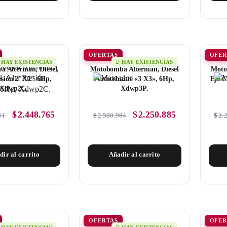
OFERTAS
OFER
HAY EXISTENCIAS
HAY EXISTENCIAS
 Alterman, Diesel,
Motobomba Alterman, Diesel
Moto
esión 2″X2″ 6Hp,
Autocebante «3 X3», 6Hp,
Eje C
Xdwp2C.
Xdwp3P.
$
2.448.765
$
2.250.885
51
$
2.500.984
$
2.
dir al carrito
Añadir al carrito
OFERTAS
OFER