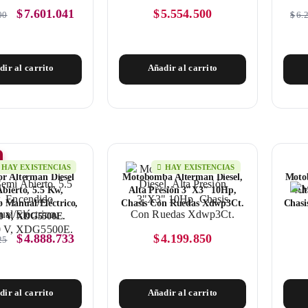
$
7.601.041
$
5.554.500
00
$
6.
dir al carrito
Añadir al carrito
HAY EXISTENCIAS
HAY EXISTENCIAS
r Alterman Diesel
Motobomba Alterman Diesel,
Motob
bierto, 5.5 Kw,
Alta Presión 3″X3″ 10Hp,
Al
 Manual/Eléctrico,
Chasis Con Ruedas Xdwp3Ct.
Chasi
40 V, XDG5500E.
$
4.888.733
$
4.199.850
25
dir al carrito
Añadir al carrito