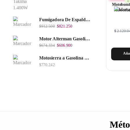
Motobomba
Autoceba
Fumigadora De Espalda Alterman Gasolina 2T, 26 Cc, Bomba Nylon Libre Mantenimiento, Tf900-A.
$
912.500
$
821.250
$
2.120.0
Motor Alterman Gasolina 4T, 6.5Hp Eje Cuña/Rosca 3/4", Xge65K.
$
674.334
$
606.900
Aña
Motosierra a Gasolina 52 Barra 20'' PD
$
770.242
Méto