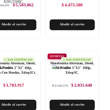
$
5.583.862
$
4.473.500
204.291
Añadir al carrito
Añadir al carrito
OFERTAS
HAY EXISTENCIAS
HAY EXISTENCIAS
omba Alterman, Diesel,
Motobomba Alterman, Diesel,
ta Presión 2″X2″ 6Hp,
Alta Presión 3″X3″ 10Hp,
s Con Ruedas, Xdwp2Ct.
Xdwp3C.
$
3.783.917
$
2.831.648
$
3.146.276
Añadir al carrito
Añadir al carrito