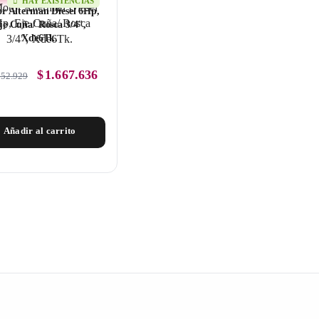
HAY EXISTENCIAS
r Alterman Diesel 6Hp,
je Cuña/ Rosca 3/4″,
Xde6Tk.
$
1.667.636
852.929
Añadir al carrito