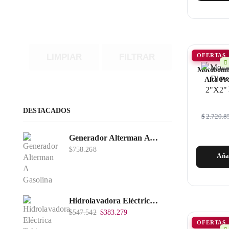
LIMPIAR
FILTRAR
OFERTAS
Motobomba
Alta Pr
DESTACADOS
$
2.720.8
Generador Alterman A Gasolina 2T, 950W, Encendido Manual, 120 V, Con Chasis, EGG950-I.
$
758.268
Aña
Hidrolavadora Eléctrica Takima 1.400W 1.600Psi, Tkepw-1600-A.
$
547.542
$
383.279
OFERTAS