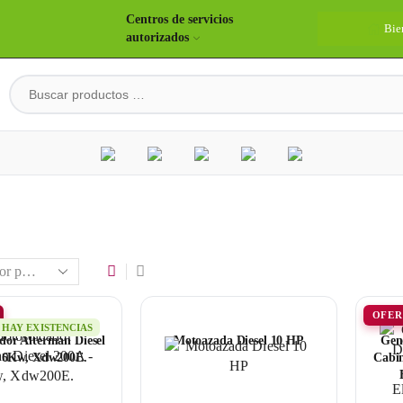
Centros de servicios
Bie
autorizados
OFER
HAY EXISTENCIAS
dor Alterman Diesel
Motoazada Diesel 10 HP
Gen
 6Kw, Xdw200E.
Cabin