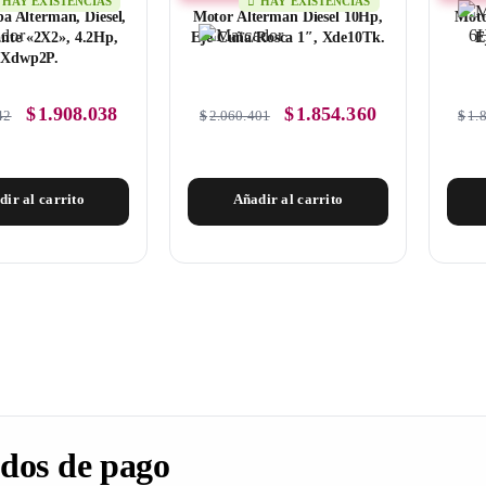
HAY EXISTENCIAS
HAY EXISTENCIAS
 Alterman, Diesel,
Motor Alterman Diesel 10Hp,
Moto
nte «2X2», 4.2Hp,
Eje Cuña/Rosca 1″, Xde10Tk.
E
Xdwp2P.
$
1.908.038
$
1.854.360
42
$
2.060.401
$
1.
dir al carrito
Añadir al carrito
dos de pago