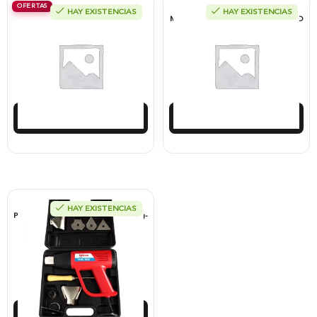
OFERTAS
HAY EXISTENCIAS
HAY EXISTENCIAS
Motor Alterman Gasolina 4T, 6.5Hp
Motosierra a Gasolina 52 Barra 20» PD
Eje Cuña/Rosca 3/4″, Xge65K.
$
674.334
$
770.242
$
606.900
Añadir al carrito
Añadir al carrito
HAY EXISTENCIAS
Pistola De Calor Takima 1.500W, Tkhg-
1500.
$
160.508
Añadir al carrito