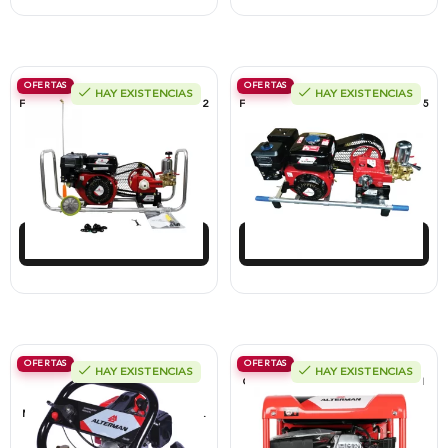
OFERTAS
OFERTAS
HAY EXISTENCIAS
HAY EXISTENCIAS
Fumigadora Estacionaria Alterman, 22
Fumigadora Estacionaria Alterman, 45
Litros, Motor A Gasolina 4T
Litros, Motor A Gasolina 4T
$
1.369.875
$
1.530.500
$
1.260.285
$
1.408.061
Añadir al carrito
Añadir al carrito
OFERTAS
OFERTAS
HAY EXISTENCIAS
HAY EXISTENCIAS
Fumigadora Portatil Alterman, A
Generador Alterman A Gasolina 4T, 1
Gasolina 2T, Baña Ganado, Bomba
Kw, Encendido Manual, 120 V,
Metálica Libre Mantenimiento, Xs600.
EGG1000-II.