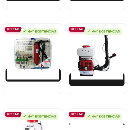
OFERTAS
OFERTAS
HAY EXISTENCIAS
HAY EXISTENCIAS
Fresadora Takima 130W, Kit 161
Fumigadora Alterman De Cañon A
Piezas, Tkmt-40-B1
Gasolina 2T, 57Cc, Tanque 14 Litros,
Xmd57-I.
$
198.334
$
1.305.938
$
138.834
$
1.175.344
Añadir al carrito
Añadir al carrito
OFERTAS
OFERTAS
HAY EXISTENCIAS
HAY EXISTENCIAS
Fumigadora De Espalda Alterman A
Fumigadora De Espalda Alterman
Baterí­a 12V/12Ah, 20Litros, Xkes20.
Gasolina 2T, 26 Cc, Bomba Nylon Libre
Mantenimiento, Tf900-A.