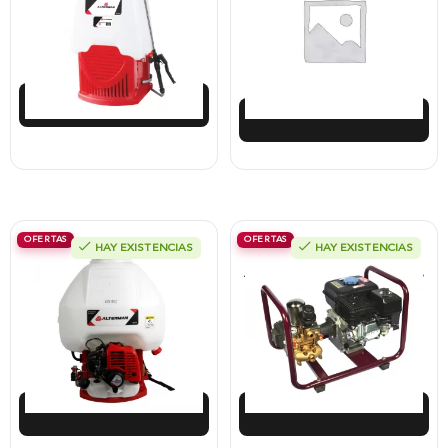
$
421.713
$
912.500
$
379.575
$
821.250
Añadir al carrito
Añadir al carrito
OFERTAS
OFERTAS
HAY EXISTENCIAS
HAY EXISTENCIAS
Fumigadora De Espalda Alterman
Fumigadora Estacionaria Alterman
Gasolina 2T, 26Cc, Bomba Metálica
Acople Directo, Motor A Gasolina 4T,
Con Grasera, Xks25L.
25 Litros
$
661.250
$
1.512.938
$
595.125
$
1.391.902
Añadir al carrito
Añadir al carrito