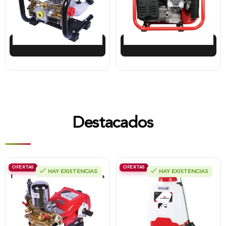
$
722.125
$
980.617
$
649.912
$
882.555
Añadir al carrito
Añadir al carrito
Destacados
OFERTAS
OFERTAS
HAY EXISTENCIAS
HAY EXISTENCIAS
Bomba Para Fumigadora Estacionaria
Fumigadora De Espalda Alterman A
22 Litros, Xp22-I.
Baterí­a 12V/12Ah, 20Litros, Xkes20.
$
408.425
$
421.713
$
367.583
$
379.575