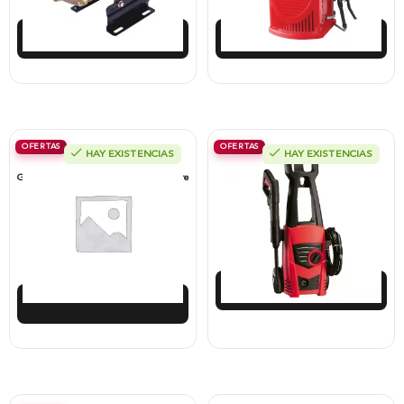
Añadir al carrito
Añadir al carrito
OFERTAS
OFERTAS
HAY EXISTENCIAS
HAY EXISTENCIAS
Fumigadora De Espalda Alterman
Hidrolavadora Eléctrica Takima
Gasolina 2T, 26 Cc, Bomba Nylon Libre
1.400W 1.600Psi, Tkepw-1600-A.
Mantenimiento, Tf900-A.
$
547.542
$
912.500
$
383.279
$
821.250
Añadir al carrito
Añadir al carrito