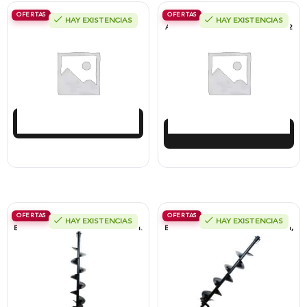
OFERTAS
OFERTAS
HAY EXISTENCIAS
HAY EXISTENCIAS
Accesorio De Arado Para Guadaña,
Ahoyador Alterman A Gasolina 2T, 52
Tubo 28 Mm, 9 Estrí­as.
Cc, Con Sistema De Freno Y Barreno
20Cm X 80Cm, Xea52Bs.
$
513.000
$
1.577.033
$
461.700
$
1.450.871
Añadir al carrito
Añadir al carrito
OFERTAS
OFERTAS
HAY EXISTENCIAS
HAY EXISTENCIAS
Barreno Para Ahoyador 10Cm X 80Cm.
Barreno Para Ahoyador 15Cm X 80Cm,
Xead158.
$
205.910
$
240.674
$
195.615
$
228.641