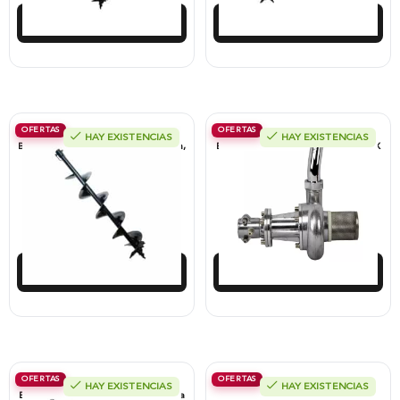
Añadir al carrito
Añadir al carrito
OFERTAS
OFERTAS
HAY EXISTENCIAS
HAY EXISTENCIAS
Barreno Para Ahoyador 20Cm X 80Cm,
Bomba Para Acoplar A Guadaña 1″ X
Xead28.
1″, Alterman , Xgp1P.
$
276.775
$
113.050
$
262.936
$
101.745
Añadir al carrito
Añadir al carrito
OFERTAS
OFERTAS
HAY EXISTENCIAS
HAY EXISTENCIAS
Bomba Para Fumigadora Estacionaria
Cadena Alterman 3/8″ Para