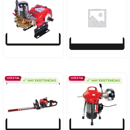
22 Litros, Xp22-I.
Motosierras .063″, 820 Dientes, 100
Pies, Xcsd3R.
$
408.425
$
1.223.999
$
367.583
$
856.800
Añadir al carrito
Añadir al carrito
OFERTAS
OFERTAS
HAY EXISTENCIAS
HAY EXISTENCIAS
Cortaseto A Gasolina 2T, 26 Cc, Doble
Destapador Cañerí­a Takima 1/3 Hp,
Cuchilla, Xht26.
110V, Guaya 18,4 Metros, Tk-50.
$
924.800
$
3.725.833
$
832.321
$
2.608.084
Añadir al carrito
Añadir al carrito