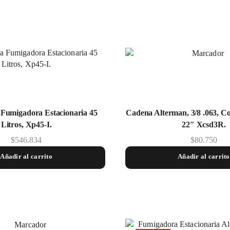
Fumigadora Estacionaria 45
Cadena Alterman, 3/8 .063, C
Litros, Xp45-I.
22″ Xcsd3R.
$
546.834
$
80.750
Añadir al carrito
Añadir al carrito