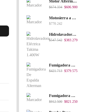
Motor Alterman Gasolina 4T, 6.5Hp Eje Cuña/Rosca 3/4", Xge65K.
$
674.334
$
606.900
Motosierra a Gasolina 52 Barra 20'' PD
$
770.242
Hidrolavadora Eléctrica Takima 1.400W 1.600Psi, Tkepw-1600-A.
$
547.542
$
383.279
Fumigadora De Espalda Alterman A Baterí­a 12V/12Ah, 20Litros, Xkes20.
$
421.713
$
379.575
Fumigadora De Espalda Alterman Gasolina 2T, 26 Cc, Bomba Nylon Libre Mantenimiento, Tf900-A.
$
912.500
$
821.250