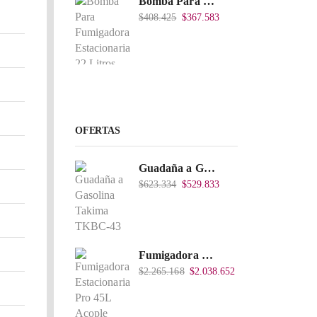
Bomba Para Fumigadora Estacionaria 22 Litros, Xp22-I.
$
408.425
$
367.583
OFERTAS
Guadaña a Gasolina Takima TKBC-43
$
623.334
$
529.833
Fumigadora Estacionaria Pro 45L Acople Directo con Accesorios
$
2.265.168
$
2.038.652