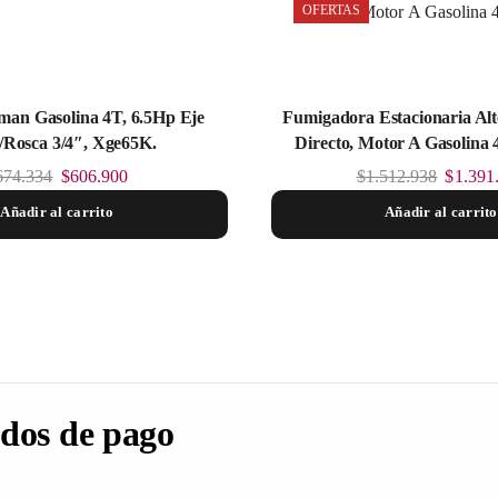
OFERTAS
man Gasolina 4T, 6.5Hp Eje
Fumigadora Estacionaria Al
Rosca 3/4″, Xge65K.
Directo, Motor A Gasolina 4
674.334
$
606.900
$
1.512.938
$
1.391
Añadir al carrito
Añadir al carrito
dos de pago