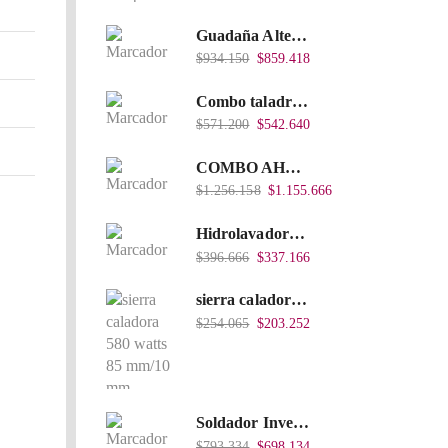
Guadaña Alterman A Gasolina 2T, De espalda, Eje Flexible, 43Cc, Xbc43B-I
$
934.150
$
859.418
Combo taladro Inalámbrico Takima 20V Li-Ion, Tklcd-20. + Polichadora Takima 7″ 1.200W, Tksp-180-D.
$
571.200
$
542.640
COMBO AHOYADOR ALTERMAN 52 CC + BROCA DE 20 CM X 80 CM + BROCA DE 15 CM X 80 CM
$
1.256.158
$
1.155.666
Hidrolavadora Eléctrica Takima 1.200W TKPW1200-13
$
396.666
$
337.166
sierra caladora 580 watts 85 mm/10 mm TKJS-85
$
254.065
$
203.252
Soldador Inverter 200Amps 110/220V 40% Heavy Duty (Hd) Tkwi-200-C
$
793.334
$
698.134