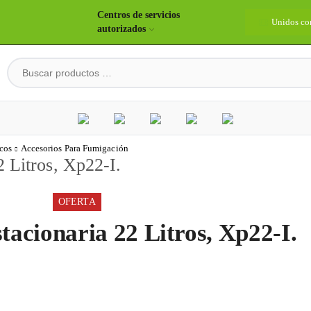
Centros de servicios
idos construyendo país
Bienvenidos
Unidos co
autorizados
cos
Accesorios Para Fumigación
 Litros, Xp22-I.
OFERTA
cionaria 22 Litros, Xp22-I.