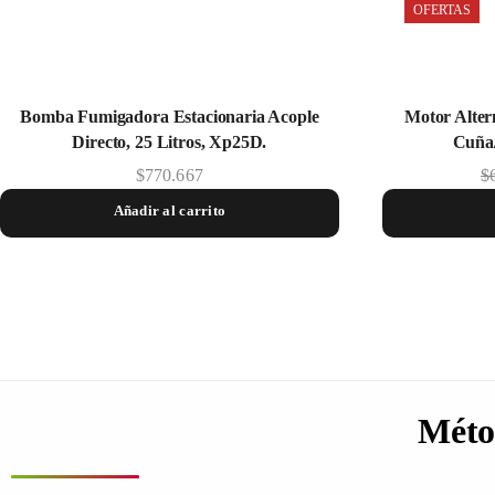
OFERTAS
Bomba Fumigadora Estacionaria Acople
Motor Alter
Directo, 25 Litros, Xp25D.
Cuña/
$
770.667
$
Añadir al carrito
Méto