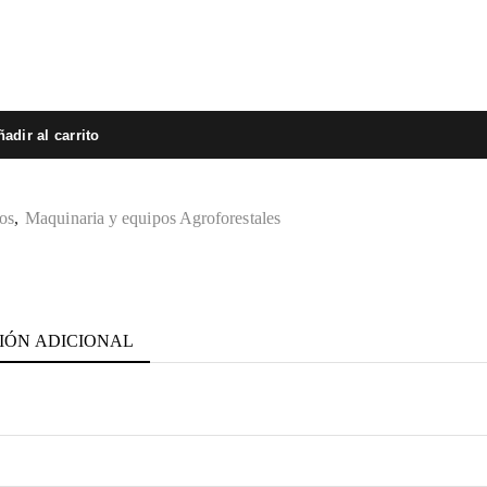
adir al carrito
os
,
Maquinaria y equipos Agroforestales
IÓN ADICIONAL