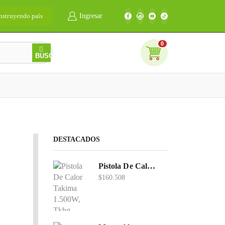
nstruyendo país
Ingresar
Bienvenidos
0
0
BUSCAR
DESTACADOS
Pistola De Calor Takima 1.500W, Tkhg-1500.
$
160.508