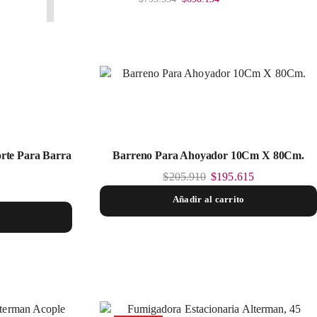
orte Para Barra
Barreno Para Ahoyador 10Cm X 80Cm.
$
205.910
$
195.615
Añadir al carrito