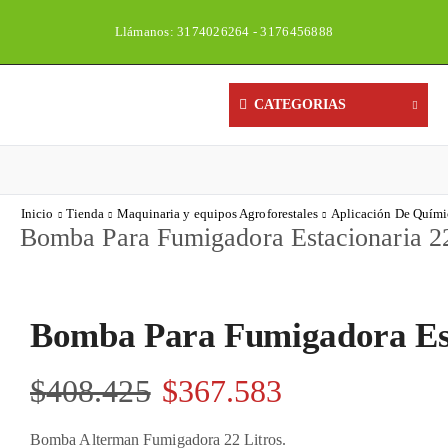
Llámanos: 3174026264 - 3176456888
Un
CATEGORIAS
Inicio
Tienda
Maquinaria y equipos Agroforestales
Aplicación De Quími
Bomba Para Fumigadora Estacionaria 22
Bomba Para Fumigadora Esta
$
408.425
$
367.583
Bomba Alterman Fumigadora 22 Litros.