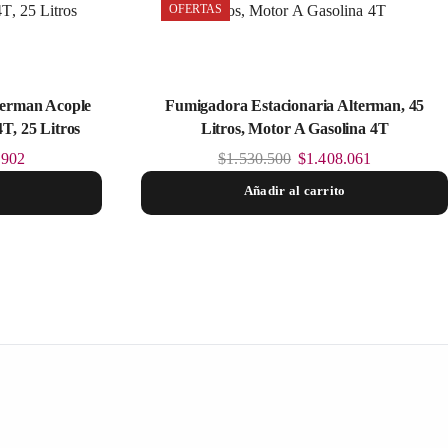
OFERTAS
terman Acople
Fumigadora Estacionaria Alterman, 45
T, 25 Litros
Litros, Motor A Gasolina 4T
.902
$
1.530.500
$
1.408.061
Añadir al carrito