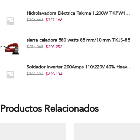
Hidrolavadora Eléctrica Takima 1.200W TKPW1200-13
$
396.666
$
337.166
sierra caladora 580 watts 85 mm/10 mm TKJS-85
$
254.065
$
203.252
Soldador Inverter 200Amps 110/220V 40% Heavy Duty (Hd) Tkwi-200-C
$
793.334
$
698.134
Productos Relacionados