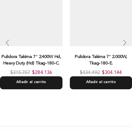
Pulidora Takima 7″ 2.400W Hd,
Pulidora Takima 7″ 2.000W,
Heavy Duty (Hd) Tkag-180-C.
Tkag-180-E.
$
315.707
$
284.136
$
434.492
$
304.144
Añadir al carrito
Añadir al carrito