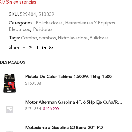
Sin existencias
SKU:
529404, 510339
Categories:
Polichadoras, Herramientas Y Equipos
Electricos
,
Pulidoras
Tags:
Combo
,
combos
,
Hidrolavadora
,
Pulidoras
Share:
DESTACADOS
Pistola De Calor Takima 1.500W, Tkhg-1500.
$
160.508
Motor Alterman Gasolina 4T, 6.5Hp Eje Cuña/Rosca 3/4", Xge65K.
$
674.334
$
606.900
Motosierra a Gasolina 52 Barra 20'' PD