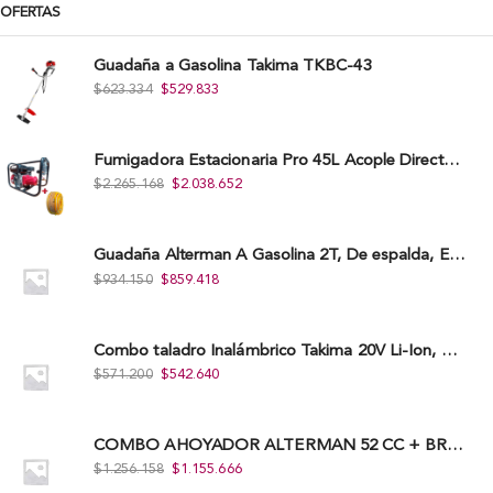
OFERTAS
Guadaña a Gasolina Takima TKBC-43
$
623.334
$
529.833
Fumigadora Estacionaria Pro 45L Acople Directo con Accesorios
$
2.265.168
$
2.038.652
Guadaña Alterman A Gasolina 2T, De espalda, Eje Flexible, 43Cc, Xbc43B-I
$
934.150
$
859.418
Combo taladro Inalámbrico Takima 20V Li-Ion, Tklcd-20. + Polichadora Takima 7″ 1.200W, Tksp-180-D.
$
571.200
$
542.640
COMBO AHOYADOR ALTERMAN 52 CC + BROCA DE 20 CM X 80 CM + BROCA DE 15 CM X 80 CM
$
1.256.158
$
1.155.666