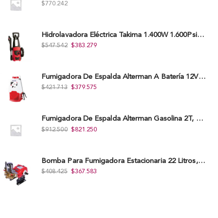
$
770.242
Hidrolavadora Eléctrica Takima 1.400W 1.600Psi, Tkepw-1600-A.
$
547.542
$
383.279
Fumigadora De Espalda Alterman A Baterí­a 12V/12Ah, 20Litros, Xkes20.
$
421.713
$
379.575
Fumigadora De Espalda Alterman Gasolina 2T, 26 Cc, Bomba Nylon Libre Mantenimiento, Tf900-A.
$
912.500
$
821.250
Bomba Para Fumigadora Estacionaria 22 Litros, Xp22-I.
$
408.425
$
367.583