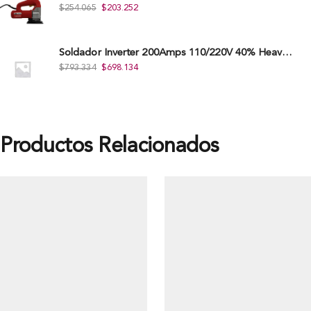
$
254.065
$
203.252
Soldador Inverter 200Amps 110/220V 40% Heavy Duty (Hd) Tkwi-200-C
$
793.334
$
698.134
Productos Relacionados