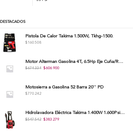
DESTACADOS
Pistola De Calor Takima 1.500W, Tkhg-1500.
$
160.508
Motor Alterman Gasolina 4T, 6.5Hp Eje Cuña/Rosca 3/4", Xge65K.
$
674.334
$
606.900
Motosierra a Gasolina 52 Barra 20'' PD
$
770.242
Hidrolavadora Eléctrica Takima 1.400W 1.600Psi, Tkepw-1600-A.
$
547.542
$
383.279