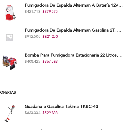
Fumigadora De Espalda Alterman A Baterí­a 12V/12Ah, 20Litros, Xkes20.
$
421.713
$
379.575
Fumigadora De Espalda Alterman Gasolina 2T, 26 Cc, Bomba Nylon Libre Mantenimiento, Tf900-A.
$
912.500
$
821.250
Bomba Para Fumigadora Estacionaria 22 Litros, Xp22-I.
$
408.425
$
367.583
OFERTAS
Guadaña a Gasolina Takima TKBC-43
$
623.334
$
529.833