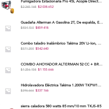
Fumigadora Estacionaria Pro 45L Acople Directo con Accesorios
$
2.265.168
$
2.038.652
Guadaña Alterman A Gasolina 2T, De espalda, Eje Flexible, 43Cc, Xbc43B-I
$
934.150
$
859.418
Combo taladro Inalámbrico Takima 20V Li-Ion, Tklcd-20. + Polichadora Takima 7″ 1.200W, Tksp-180-D.
$
571.200
$
542.640
COMBO AHOYADOR ALTERMAN 52 CC + BROCA DE 20 CM X 80 CM + BROCA DE 15 CM X 80 CM
$
1.256.158
$
1.155.666
Hidrolavadora Eléctrica Takima 1.200W TKPW1200-13
$
396.666
$
337.166
sierra caladora 580 watts 85 mm/10 mm TKJS-85