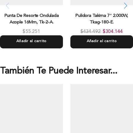
Punta De Resorte Ondulada
Pulidora Takima 7″ 2.000W,
Acople 16Mm, Tk-2-A.
Tkag-180-E.
$
55.251
$
434.492
$
304.144
Añadir al carrito
Añadir al carrito
También Te Puede Interesar...