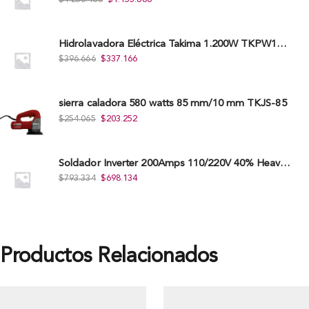
Hidrolavadora Eléctrica Takima 1.200W TKPW1200-13
$
396.666
$
337.166
sierra caladora 580 watts 85 mm/10 mm TKJS-85
$
254.065
$
203.252
Soldador Inverter 200Amps 110/220V 40% Heavy Duty (Hd) Tkwi-200-C
$
793.334
$
698.134
Productos Relacionados