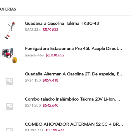
OFERTAS
Guadaña a Gasolina Takima TKBC-43
$
623.334
$
529.833
Fumigadora Estacionaria Pro 45L Acople Directo con Accesorios
$
2.265.168
$
2.038.652
Guadaña Alterman A Gasolina 2T, De espalda, Eje Flexible, 43Cc, Xbc43B-I
$
934.150
$
859.418
Combo taladro Inalámbrico Takima 20V Li-Ion, Tklcd-20. + Polichadora Takima 7″ 1.200W, Tksp-180-D.
$
571.200
$
542.640
COMBO AHOYADOR ALTERMAN 52 CC + BROCA DE 20 CM X 80 CM + BROCA DE 15 CM X 80 CM
$
1.256.158
$
1.155.666