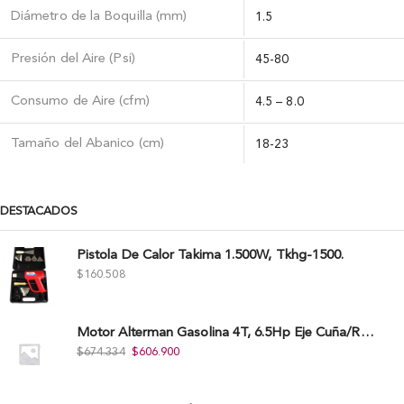
Diámetro de la Boquilla (mm)
1.5
Presión del Aire (Psi)
45-80
Consumo de Aire (cfm)
4.5 – 8.0
Tamaño del Abanico (cm)
18-23
DESTACADOS
Pistola De Calor Takima 1.500W, Tkhg-1500.
$
160.508
Motor Alterman Gasolina 4T, 6.5Hp Eje Cuña/Rosca 3/4", Xge65K.
$
674.334
$
606.900