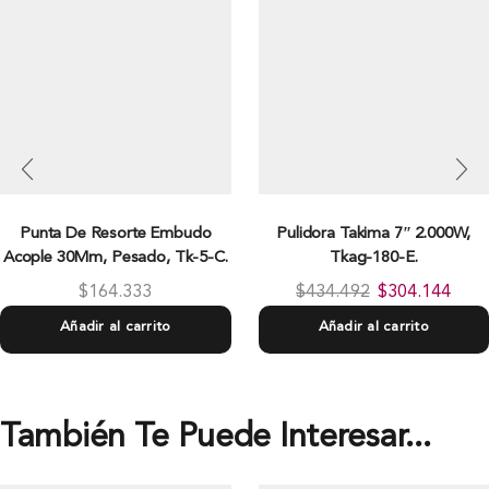
Punta De Resorte Embudo
Pulidora Takima 7″ 2.000W,
Acople 30Mm, Pesado, Tk-5-C.
Tkag-180-E.
$
164.333
$
434.492
$
304.144
Añadir al carrito
Añadir al carrito
También Te Puede Interesar...