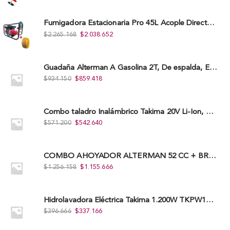
Fumigadora Estacionaria Pro 45L Acople Directo con Accesorios
$
2.265.168
$
2.038.652
Guadaña Alterman A Gasolina 2T, De espalda, Eje Flexible, 43Cc, Xbc43B-I
$
934.150
$
859.418
Combo taladro Inalámbrico Takima 20V Li-Ion, Tklcd-20. + Polichadora Takima 7″ 1.200W, Tksp-180-D.
$
571.200
$
542.640
COMBO AHOYADOR ALTERMAN 52 CC + BROCA DE 20 CM X 80 CM + BROCA DE 15 CM X 80 CM
$
1.256.158
$
1.155.666
Hidrolavadora Eléctrica Takima 1.200W TKPW1200-13
$
396.666
$
337.166