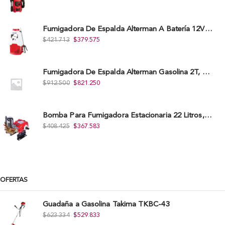
Fumigadora De Espalda Alterman A Baterí­a 12V/12Ah, 20Litros, Xkes20.
$
421.713
$
379.575
Fumigadora De Espalda Alterman Gasolina 2T, 26 Cc, Bomba Nylon Libre Mantenimiento, Tf900-A.
$
912.500
$
821.250
Bomba Para Fumigadora Estacionaria 22 Litros, Xp22-I.
$
408.425
$
367.583
OFERTAS
Guadaña a Gasolina Takima TKBC-43
$
623.334
$
529.833