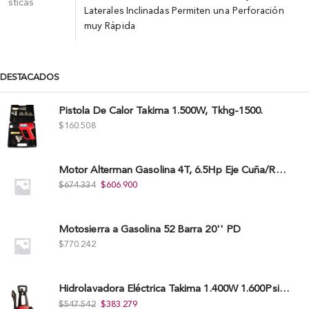
sticas
Laterales Inclinadas Permiten una Perforación
muy Rápida
DESTACADOS
Pistola De Calor Takima 1.500W, Tkhg-1500.
$
160.508
Motor Alterman Gasolina 4T, 6.5Hp Eje Cuña/Rosca 3/4", Xge65K.
$
674.334
$
606.900
Motosierra a Gasolina 52 Barra 20'' PD
$
770.242
Hidrolavadora Eléctrica Takima 1.400W 1.600Psi, Tkepw-1600-A.
$
547.542
$
383.279