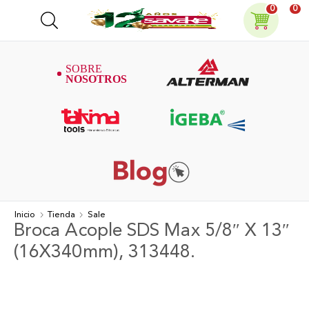
0
0
Inicio
Tienda
Sale
Broca Acople SDS Max 5/8″ X 13″
(16X340mm), 313448.