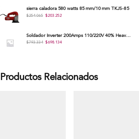
sierra caladora 580 watts 85 mm/10 mm TKJS-85
$
254.065
$
203.252
Soldador Inverter 200Amps 110/220V 40% Heavy Duty (Hd) Tkwi-200-C
$
793.334
$
698.134
Productos Relacionados