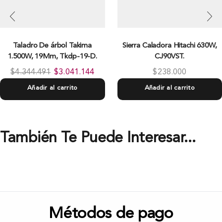
Taladro De árbol Takima
Sierra Caladora Hitachi 630W,
1.500W, 19Mm, Tkdp-19-D.
CJ90VST.
$
4.344.491
$
3.041.144
$
238.000
Añadir al carrito
Añadir al carrito
También Te Puede Interesar...
Métodos de pago