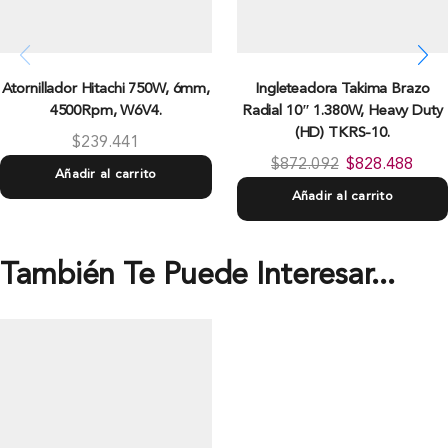
Atornillador Hitachi 750W, 6mm,
Ingleteadora Takima Brazo
4500Rpm, W6V4.
Radial 10″ 1.380W, Heavy Duty
(HD) TKRS-10.
$
239.441
$
872.092
$
828.488
Añadir al carrito
Añadir al carrito
También Te Puede Interesar...