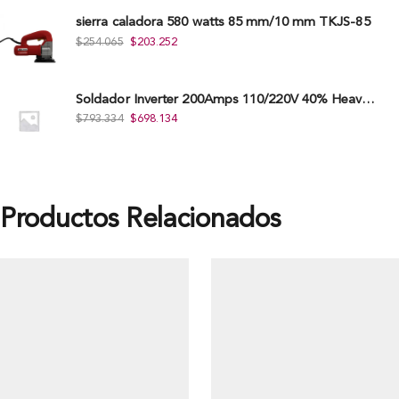
sierra caladora 580 watts 85 mm/10 mm TKJS-85
$
254.065
$
203.252
Soldador Inverter 200Amps 110/220V 40% Heavy Duty (Hd) Tkwi-200-C
$
793.334
$
698.134
Productos Relacionados