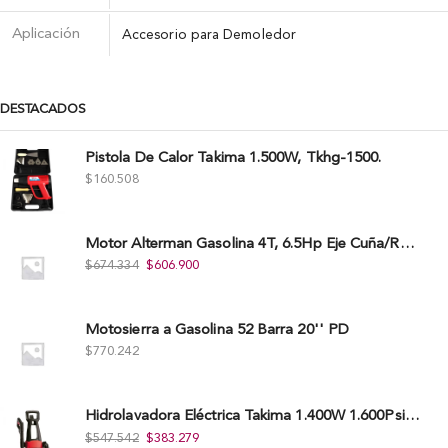
Aplicación
Accesorio para Demoledor
DESTACADOS
Pistola De Calor Takima 1.500W, Tkhg-1500.
$
160.508
Motor Alterman Gasolina 4T, 6.5Hp Eje Cuña/Rosca 3/4", Xge65K.
$
674.334
$
606.900
Motosierra a Gasolina 52 Barra 20'' PD
$
770.242
Hidrolavadora Eléctrica Takima 1.400W 1.600Psi, Tkepw-1600-A.
$
547.542
$
383.279