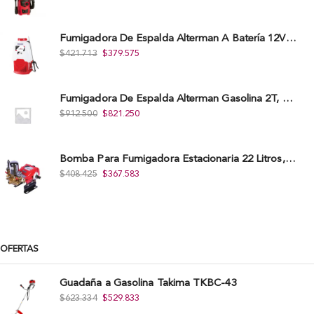
Fumigadora De Espalda Alterman A Baterí­a 12V/12Ah, 20Litros, Xkes20.
$
421.713
$
379.575
Fumigadora De Espalda Alterman Gasolina 2T, 26 Cc, Bomba Nylon Libre Mantenimiento, Tf900-A.
$
912.500
$
821.250
Bomba Para Fumigadora Estacionaria 22 Litros, Xp22-I.
$
408.425
$
367.583
OFERTAS
Guadaña a Gasolina Takima TKBC-43
$
623.334
$
529.833