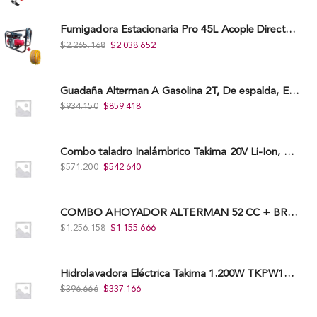
Fumigadora Estacionaria Pro 45L Acople Directo con Accesorios
$
2.265.168
$
2.038.652
Guadaña Alterman A Gasolina 2T, De espalda, Eje Flexible, 43Cc, Xbc43B-I
$
934.150
$
859.418
Combo taladro Inalámbrico Takima 20V Li-Ion, Tklcd-20. + Polichadora Takima 7″ 1.200W, Tksp-180-D.
$
571.200
$
542.640
COMBO AHOYADOR ALTERMAN 52 CC + BROCA DE 20 CM X 80 CM + BROCA DE 15 CM X 80 CM
$
1.256.158
$
1.155.666
Hidrolavadora Eléctrica Takima 1.200W TKPW1200-13
$
396.666
$
337.166