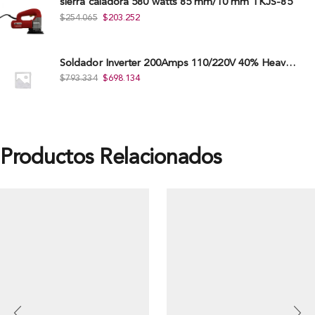
sierra caladora 580 watts 85 mm/10 mm TKJS-85
$
254.065
$
203.252
Soldador Inverter 200Amps 110/220V 40% Heavy Duty (Hd) Tkwi-200-C
$
793.334
$
698.134
Productos Relacionados