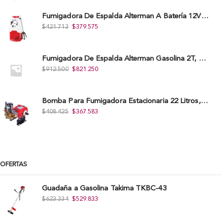
Fumigadora De Espalda Alterman A Baterí­a 12V/12Ah, 20Litros, Xkes20.
$
421.713
$
379.575
Fumigadora De Espalda Alterman Gasolina 2T, 26 Cc, Bomba Nylon Libre Mantenimiento, Tf900-A.
$
912.500
$
821.250
Bomba Para Fumigadora Estacionaria 22 Litros, Xp22-I.
$
408.425
$
367.583
OFERTAS
Guadaña a Gasolina Takima TKBC-43
$
623.334
$
529.833