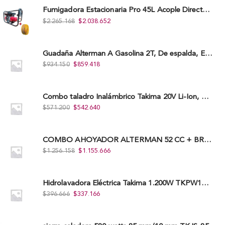
Fumigadora Estacionaria Pro 45L Acople Directo con Accesorios
$
2.265.168
$
2.038.652
Guadaña Alterman A Gasolina 2T, De espalda, Eje Flexible, 43Cc, Xbc43B-I
$
934.150
$
859.418
Combo taladro Inalámbrico Takima 20V Li-Ion, Tklcd-20. + Polichadora Takima 7″ 1.200W, Tksp-180-D.
$
571.200
$
542.640
COMBO AHOYADOR ALTERMAN 52 CC + BROCA DE 20 CM X 80 CM + BROCA DE 15 CM X 80 CM
$
1.256.158
$
1.155.666
Hidrolavadora Eléctrica Takima 1.200W TKPW1200-13
$
396.666
$
337.166