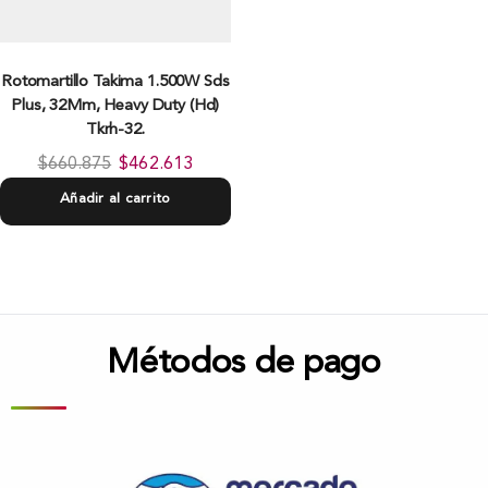
Rotomartillo Takima 1.500W Sds
Plus, 32Mm, Heavy Duty (Hd)
Tkrh-32.
$
660.875
$
462.613
Añadir al carrito
Métodos de pago