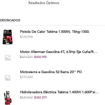
Resultados Óptimos.
DESTACADOS
Pistola De Calor Takima 1.500W, Tkhg-1500.
$
160.508
Motor Alterman Gasolina 4T, 6.5Hp Eje Cuña/Rosca 3/4", Xge65K.
$
674.334
$
606.900
Motosierra a Gasolina 52 Barra 20'' PD
$
770.242
Hidrolavadora Eléctrica Takima 1.400W 1.600Psi, Tkepw-1600-A.
$
547.542
$
383.279