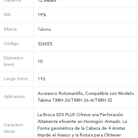
Garantía
12 meses
IVA
19%
Marca
Takima
Código
326025
Diámetro
10
(mm)
Largo (mm)
110
Accesorio Rotomartillo, Compatible con Modelo
Aplicación
Takima TKRH-26/TKRH-26-A/TKRH-32
La Broca SDS PLUS Ofrece una Perforación
Altamente eficiente en Hormigón Armado. La
Caracterí­
Forma geométrica de la Cabeza de 4 Aristas
sticas
Impide el Atasco y la Rotura para Obtener