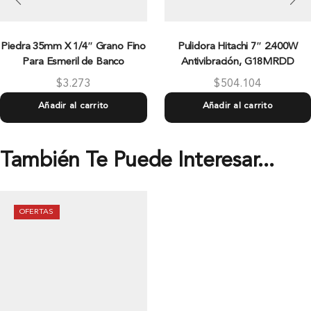
Piedra 35mm X 1/4″ Grano Fino
Pulidora Hitachi 7″ 2.400W
Para Esmeril de Banco
Antivibración, G18MRDD
$
3.273
$
504.104
Añadir al carrito
Añadir al carrito
También Te Puede Interesar...
OFERTAS