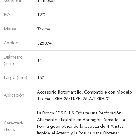
Garantía
12 meses
IVA
19%
Marca
Takima
Código
326074
Diámetro
14
(mm)
Largo (mm)
160
Accesorio Rotomartillo, Compatible con Modelo
Aplicación
Takima TKRH-26/TKRH-26-A/TKRH-32
La Broca SDS PLUS Ofrece una Perforación
Altamente eficiente en Hormigón Armado. La
Caracterí­
Forma geométrica de la Cabeza de 4 Aristas
sticas
Impide el Atasco y la Rotura para Obtener