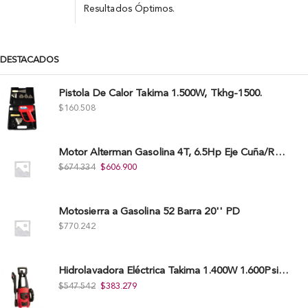
Resultados Óptimos.
DESTACADOS
Pistola De Calor Takima 1.500W, Tkhg-1500.
$
160.508
Motor Alterman Gasolina 4T, 6.5Hp Eje Cuña/Rosca 3/4", Xge65K.
$
674.334
$
606.900
Motosierra a Gasolina 52 Barra 20'' PD
$
770.242
Hidrolavadora Eléctrica Takima 1.400W 1.600Psi, Tkepw-1600-A.
$
547.542
$
383.279