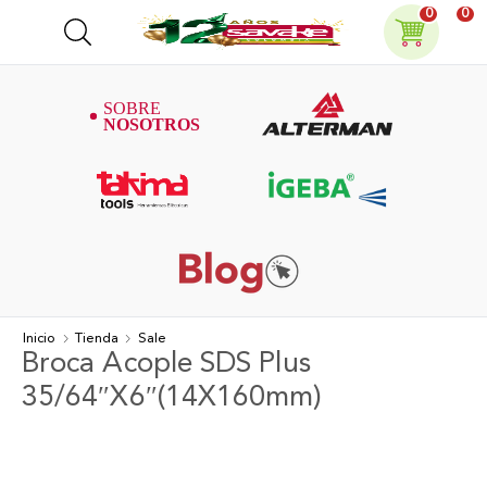
0
0
Inicio
Tienda
Sale
Broca Acople SDS Plus
35/64″X6″(14X160mm)