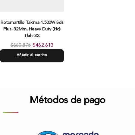
Rotomartillo Takima 1.500W Sds
Plus, 32Mm, Heavy Duty (Hd)
Tkrh-32.
$
660.875
$
462.613
Añadir al carrito
Métodos de pago