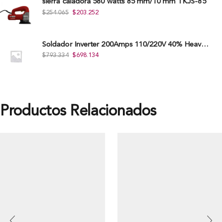
sierra caladora 580 watts 85 mm/10 mm TKJS-85
$
254.065
$
203.252
Soldador Inverter 200Amps 110/220V 40% Heavy Duty (Hd) Tkwi-200-C
$
793.334
$
698.134
Productos Relacionados