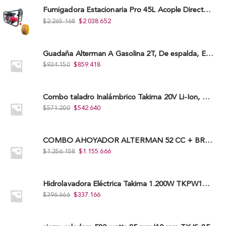
Fumigadora Estacionaria Pro 45L Acople Directo con Accesorios
$
2.265.168
$
2.038.652
Guadaña Alterman A Gasolina 2T, De espalda, Eje Flexible, 43Cc, Xbc43B-I
$
934.150
$
859.418
Combo taladro Inalámbrico Takima 20V Li-Ion, Tklcd-20. + Polichadora Takima 7″ 1.200W, Tksp-180-D.
$
571.200
$
542.640
COMBO AHOYADOR ALTERMAN 52 CC + BROCA DE 20 CM X 80 CM + BROCA DE 15 CM X 80 CM
$
1.256.158
$
1.155.666
Hidrolavadora Eléctrica Takima 1.200W TKPW1200-13
$
396.666
$
337.166