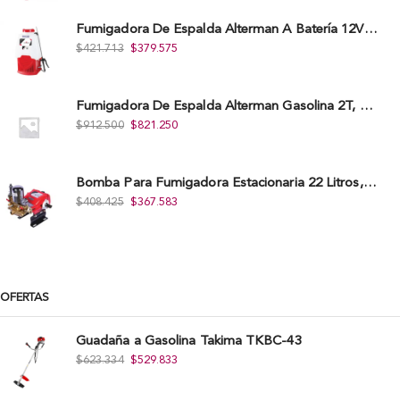
Fumigadora De Espalda Alterman A Baterí­a 12V/12Ah, 20Litros, Xkes20.
$
421.713
$
379.575
Fumigadora De Espalda Alterman Gasolina 2T, 26 Cc, Bomba Nylon Libre Mantenimiento, Tf900-A.
$
912.500
$
821.250
Bomba Para Fumigadora Estacionaria 22 Litros, Xp22-I.
$
408.425
$
367.583
OFERTAS
Guadaña a Gasolina Takima TKBC-43
$
623.334
$
529.833