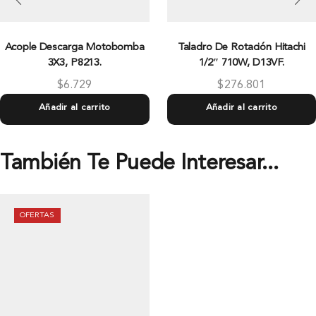
Acople Descarga Motobomba
Taladro De Rotación Hitachi
3X3, P8213.
1/2″ 710W, D13VF.
$
6.729
$
276.801
Añadir al carrito
Añadir al carrito
También Te Puede Interesar...
OFERTAS