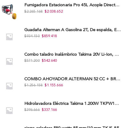
Fumigadora Estacionaria Pro 45L Acople Directo con Accesorios
$
2.265.168
$
2.038.652
Guadaña Alterman A Gasolina 2T, De espalda, Eje Flexible, 43Cc, Xbc43B-I
$
934.150
$
859.418
Combo taladro Inalámbrico Takima 20V Li-Ion, Tklcd-20. + Polichadora Takima 7″ 1.200W, Tksp-180-D.
$
571.200
$
542.640
COMBO AHOYADOR ALTERMAN 52 CC + BROCA DE 20 CM X 80 CM + BROCA DE 15 CM X 80 CM
$
1.256.158
$
1.155.666
Hidrolavadora Eléctrica Takima 1.200W TKPW1200-13
$
396.666
$
337.166