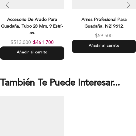
Accesorio De Arado Para
Arnes Profesional Para
Guadaña, Tubo 28 Mm, 9 Estrí­
Guadaña, N219612.
as.
$
59.500
$
513.000
$
461.700
Añadir al carrito
Añadir al carrito
También Te Puede Interesar...