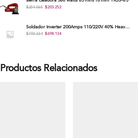
sierra caladora 580 watts 85 mm/10 mm TKJS-85
$
254.065
$
203.252
Soldador Inverter 200Amps 110/220V 40% Heavy Duty (Hd) Tkwi-200-C
$
793.334
$
698.134
Productos Relacionados