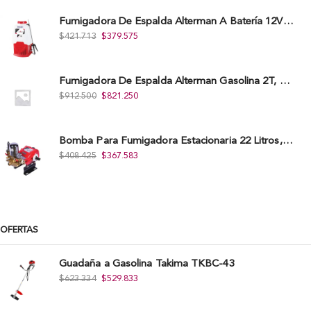
Fumigadora De Espalda Alterman A Baterí­a 12V/12Ah, 20Litros, Xkes20.
$
421.713
$
379.575
Fumigadora De Espalda Alterman Gasolina 2T, 26 Cc, Bomba Nylon Libre Mantenimiento, Tf900-A.
$
912.500
$
821.250
Bomba Para Fumigadora Estacionaria 22 Litros, Xp22-I.
$
408.425
$
367.583
OFERTAS
Guadaña a Gasolina Takima TKBC-43
$
623.334
$
529.833