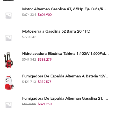
Motor Alterman Gasolina 4T, 6.5Hp Eje Cuña/Rosca 3/4", Xge65K.
$
674.334
$
606.900
Motosierra a Gasolina 52 Barra 20'' PD
$
770.242
Hidrolavadora Eléctrica Takima 1.400W 1.600Psi, Tkepw-1600-A.
$
547.542
$
383.279
Fumigadora De Espalda Alterman A Baterí­a 12V/12Ah, 20Litros, Xkes20.
$
421.713
$
379.575
Fumigadora De Espalda Alterman Gasolina 2T, 26 Cc, Bomba Nylon Libre Mantenimiento, Tf900-A.
$
912.500
$
821.250