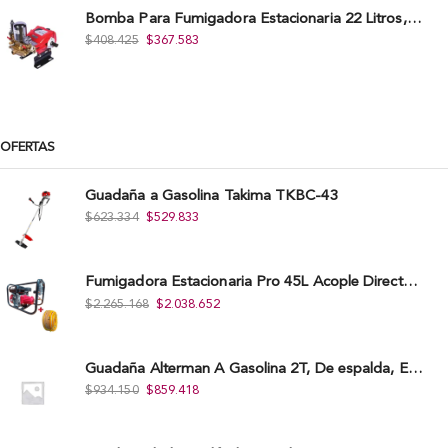
Bomba Para Fumigadora Estacionaria 22 Litros, Xp22-I.
$
408.425
$
367.583
OFERTAS
Guadaña a Gasolina Takima TKBC-43
$
623.334
$
529.833
Fumigadora Estacionaria Pro 45L Acople Directo con Accesorios
$
2.265.168
$
2.038.652
Guadaña Alterman A Gasolina 2T, De espalda, Eje Flexible, 43Cc, Xbc43B-I
$
934.150
$
859.418