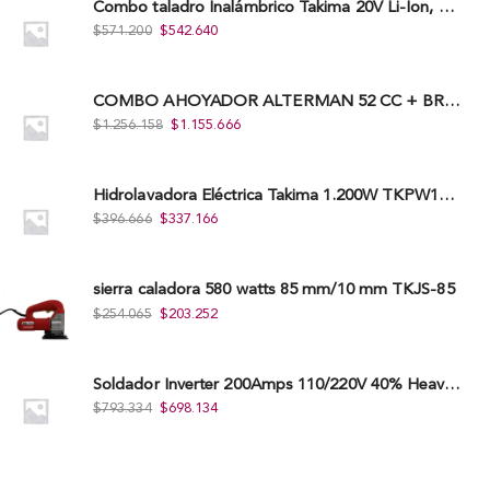
Combo taladro Inalámbrico Takima 20V Li-Ion, Tklcd-20. + Polichadora Takima 7″ 1.200W, Tksp-180-D.
$
571.200
$
542.640
COMBO AHOYADOR ALTERMAN 52 CC + BROCA DE 20 CM X 80 CM + BROCA DE 15 CM X 80 CM
$
1.256.158
$
1.155.666
Hidrolavadora Eléctrica Takima 1.200W TKPW1200-13
$
396.666
$
337.166
sierra caladora 580 watts 85 mm/10 mm TKJS-85
$
254.065
$
203.252
Soldador Inverter 200Amps 110/220V 40% Heavy Duty (Hd) Tkwi-200-C
$
793.334
$
698.134