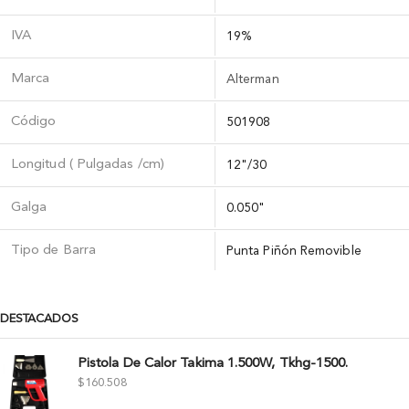
IVA
19%
Marca
Alterman
Código
501908
Longitud ( Pulgadas /cm)
12"/30
Galga
0.050"
Tipo de Barra
Punta Piñón Removible
DESTACADOS
Pistola De Calor Takima 1.500W, Tkhg-1500.
$
160.508