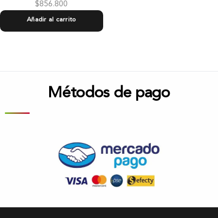
$
856.800
Añadir al carrito
Métodos de pago