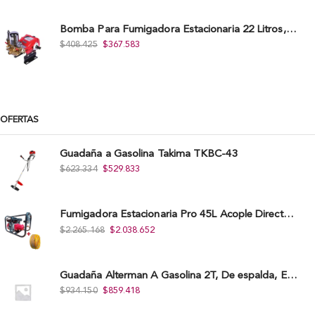
Bomba Para Fumigadora Estacionaria 22 Litros, Xp22-I.
$
408.425
$
367.583
OFERTAS
Guadaña a Gasolina Takima TKBC-43
$
623.334
$
529.833
Fumigadora Estacionaria Pro 45L Acople Directo con Accesorios
$
2.265.168
$
2.038.652
Guadaña Alterman A Gasolina 2T, De espalda, Eje Flexible, 43Cc, Xbc43B-I
$
934.150
$
859.418