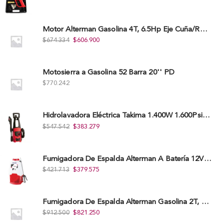
Motor Alterman Gasolina 4T, 6.5Hp Eje Cuña/Rosca 3/4", Xge65K.
$
674.334
$
606.900
Motosierra a Gasolina 52 Barra 20'' PD
$
770.242
Hidrolavadora Eléctrica Takima 1.400W 1.600Psi, Tkepw-1600-A.
$
547.542
$
383.279
Fumigadora De Espalda Alterman A Baterí­a 12V/12Ah, 20Litros, Xkes20.
$
421.713
$
379.575
Fumigadora De Espalda Alterman Gasolina 2T, 26 Cc, Bomba Nylon Libre Mantenimiento, Tf900-A.
$
912.500
$
821.250