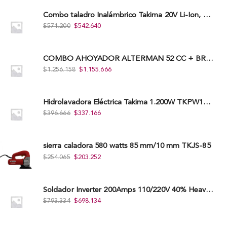
Combo taladro Inalámbrico Takima 20V Li-Ion, Tklcd-20. + Polichadora Takima 7″ 1.200W, Tksp-180-D.
$
571.200
$
542.640
COMBO AHOYADOR ALTERMAN 52 CC + BROCA DE 20 CM X 80 CM + BROCA DE 15 CM X 80 CM
$
1.256.158
$
1.155.666
Hidrolavadora Eléctrica Takima 1.200W TKPW1200-13
$
396.666
$
337.166
sierra caladora 580 watts 85 mm/10 mm TKJS-85
$
254.065
$
203.252
Soldador Inverter 200Amps 110/220V 40% Heavy Duty (Hd) Tkwi-200-C
$
793.334
$
698.134