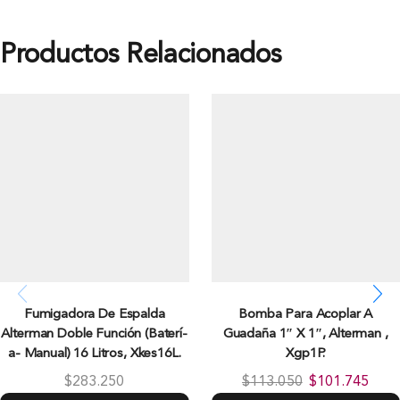
Productos Relacionados
Fumigadora De Espalda
Bomba Para Acoplar A
Alterman Doble Función (Baterí­
Guadaña 1″ X 1″, Alterman ,
a- Manual) 16 Litros, Xkes16L.
Xgp1P.
$
283.250
$
113.050
$
101.745