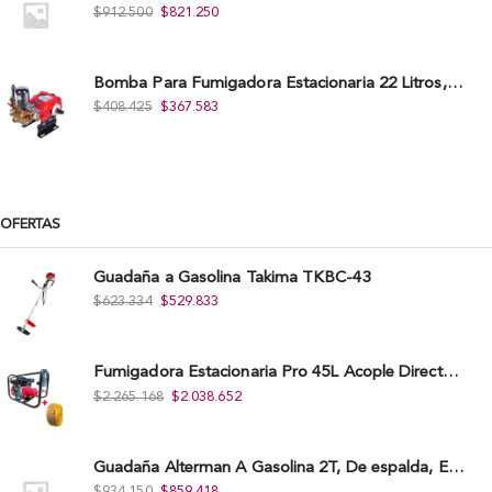
$
912.500
$
821.250
Bomba Para Fumigadora Estacionaria 22 Litros, Xp22-I.
$
408.425
$
367.583
OFERTAS
Guadaña a Gasolina Takima TKBC-43
$
623.334
$
529.833
Fumigadora Estacionaria Pro 45L Acople Directo con Accesorios
$
2.265.168
$
2.038.652
Guadaña Alterman A Gasolina 2T, De espalda, Eje Flexible, 43Cc, Xbc43B-I
$
934.150
$
859.418