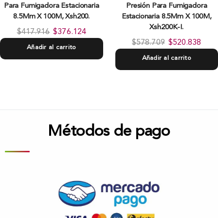
Para Fumigadora Estacionaria
Presión Para Fumigadora
8.5Mm X 100M, Xsh200.
Estacionaria 8.5Mm X 100M,
Xsh200K-I.
$
417.916
$
376.124
$
578.709
$
520.838
Añadir al carrito
Añadir al carrito
Métodos de pago