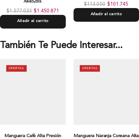
Xea52Bs.
$
113.050
$
101.745
$
1.577.033
$
1.450.871
Añadir al carrito
Añadir al carrito
También Te Puede Interesar...
OFERTAS
OFERTAS
Manguera Café Alta Presión
Manguera Naranja Coreana Alta