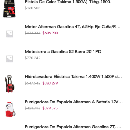
Pistola De Calor Takima 1.500W, Tkhg-1500.
$
160.508
Motor Alterman Gasolina 4T, 6.5Hp Eje Cuña/Rosca 3/4", Xge65K.
$
674.334
$
606.900
Motosierra a Gasolina 52 Barra 20'' PD
$
770.242
Hidrolavadora Eléctrica Takima 1.400W 1.600Psi, Tkepw-1600-A.
$
547.542
$
383.279
Fumigadora De Espalda Alterman A Baterí­a 12V/12Ah, 20Litros, Xkes20.
$
421.713
$
379.575
Fumigadora De Espalda Alterman Gasolina 2T, 26 Cc, Bomba Nylon Libre Mantenimiento, Tf900-A.