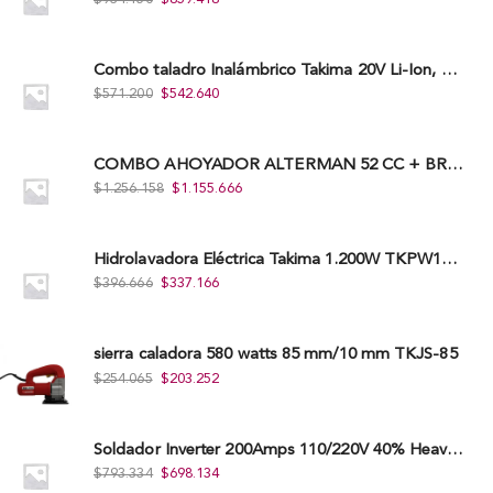
Combo taladro Inalámbrico Takima 20V Li-Ion, Tklcd-20. + Polichadora Takima 7″ 1.200W, Tksp-180-D.
$
571.200
$
542.640
COMBO AHOYADOR ALTERMAN 52 CC + BROCA DE 20 CM X 80 CM + BROCA DE 15 CM X 80 CM
$
1.256.158
$
1.155.666
Hidrolavadora Eléctrica Takima 1.200W TKPW1200-13
$
396.666
$
337.166
sierra caladora 580 watts 85 mm/10 mm TKJS-85
$
254.065
$
203.252
Soldador Inverter 200Amps 110/220V 40% Heavy Duty (Hd) Tkwi-200-C
$
793.334
$
698.134