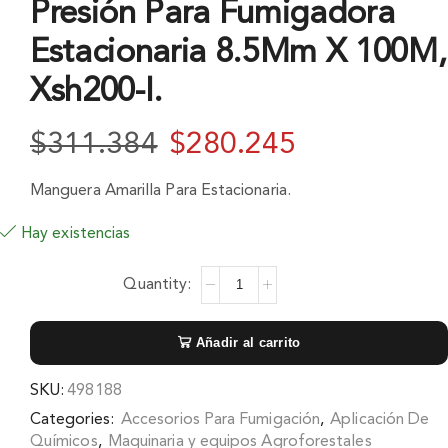
Presión Para Fumigadora
Estacionaria 8.5Mm X 100M,
Xsh200-I.
$
311.384
$
280.245
Manguera Amarilla Para Estacionaria.
Hay existencias
Añadir al carrito
SKU:
498188
Categories:
Accesorios Para Fumigación
,
Aplicación De
Químicos
,
Maquinaria y equipos Agroforestales