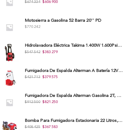
$
674.334
$
606.900
Motosierra a Gasolina 52 Barra 20'' PD
$
770.242
Hidrolavadora Eléctrica Takima 1.400W 1.600Psi, Tkepw-1600-A.
$
547.542
$
383.279
Fumigadora De Espalda Alterman A Baterí­a 12V/12Ah, 20Litros, Xkes20.
$
421.713
$
379.575
Fumigadora De Espalda Alterman Gasolina 2T, 26 Cc, Bomba Nylon Libre Mantenimiento, Tf900-A.
$
912.500
$
821.250
Bomba Para Fumigadora Estacionaria 22 Litros, Xp22-I.
$
408.425
$
367.583