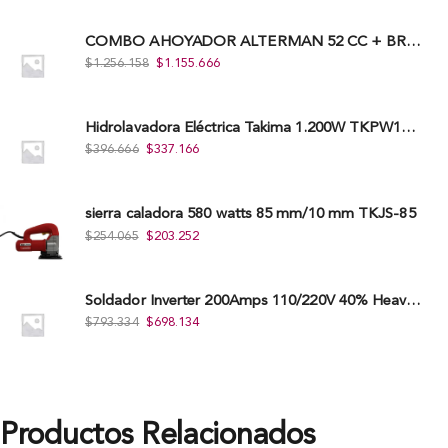
COMBO AHOYADOR ALTERMAN 52 CC + BROCA DE 20 CM X 80 CM + BROCA DE 15 CM X 80 CM
$
1.256.158
$
1.155.666
Hidrolavadora Eléctrica Takima 1.200W TKPW1200-13
$
396.666
$
337.166
sierra caladora 580 watts 85 mm/10 mm TKJS-85
$
254.065
$
203.252
Soldador Inverter 200Amps 110/220V 40% Heavy Duty (Hd) Tkwi-200-C
$
793.334
$
698.134
Productos Relacionados