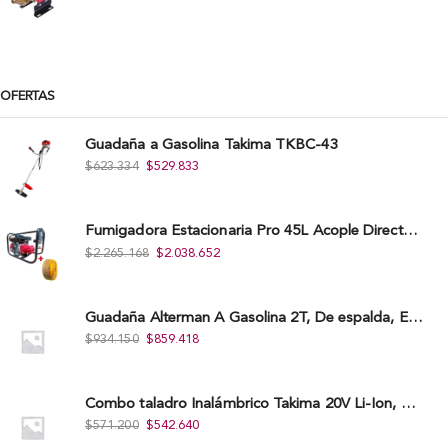
OFERTAS
Guadaña a Gasolina Takima TKBC-43
$
623.334
$
529.833
Fumigadora Estacionaria Pro 45L Acople Directo con Accesorios
$
2.265.168
$
2.038.652
Guadaña Alterman A Gasolina 2T, De espalda, Eje Flexible, 43Cc, Xbc43B-I
$
934.150
$
859.418
Combo taladro Inalámbrico Takima 20V Li-Ion, Tklcd-20. + Polichadora Takima 7″ 1.200W, Tksp-180-D.
$
571.200
$
542.640