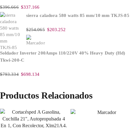
$
396.666
$
337.166
sierra caladora 580 watts 85 mm/10 mm TKJS-85
$
254.065
$
203.252
Soldador Inverter 200Amps 110/220V 40% Heavy Duty (Hd)
Tkwi-200-C
$
793.334
$
698.134
Productos Relacionados