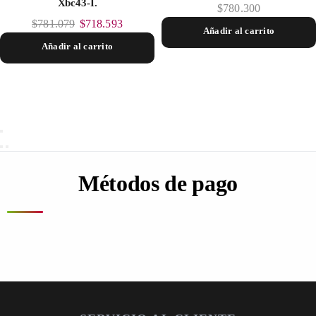
Xbc43-I.
$
780.300
$
781.079
$
718.593
Añadir al carrito
Añadir al carrito
Métodos de pago