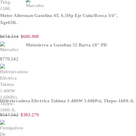
Motor Alterman Gasolina 4T, 6.5Hp Eje Cuña/Rosca 3/4",
Xge65K.
$
674.334
$
606.900
Motosierra a Gasolina 52 Barra 20'' PD
$
770.242
Hidrolavadora Eléctrica Takima 1.400W 1.600Psi, Tkepw-1600-A.
$
547.542
$
383.279