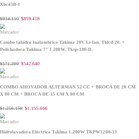
Xbc43B-I
$
934.150
$
859.418
Combo taladro Inalámbrico Takima 20V Li-Ion, Tklcd-20. +
Polichadora Takima 7″ 1.200W, Tksp-180-D.
$
571.200
$
542.640
COMBO AHOYADOR ALTERMAN 52 CC + BROCA DE 20 CM
X 80 CM + BROCA DE 15 CM X 80 CM
$
1.256.158
$
1.155.666
Hidrolavadora Eléctrica Takima 1.200W TKPW1200-13