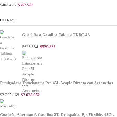
$
408.425
$
367.583
OFERTAS
Guadaña a Gasolina Takima TKBC-43
$
623.334
$
529.833
Fumigadora Estacionaria Pro 45L Acople Directo con Accesorios
$
2.265.168
$
2.038.652
Guadaña Alterman A Gasolina 2T, De espalda, Eje Flexible, 43Cc,