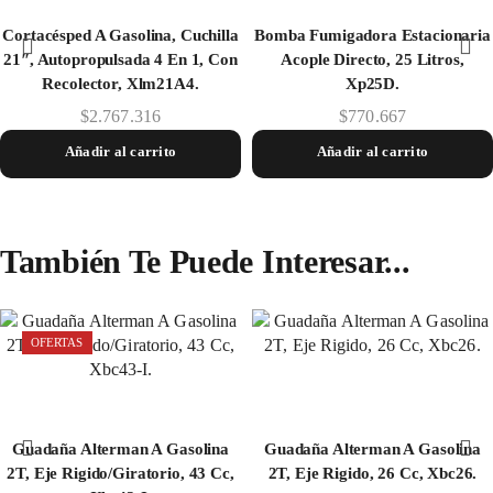
Cortacésped A Gasolina, Cuchilla
Bomba Fumigadora Estacionaria
21″, Autopropulsada 4 En 1, Con
Acople Directo, 25 Litros,
Recolector, Xlm21A4.
Xp25D.
$
2.767.316
$
770.667
Añadir al carrito
Añadir al carrito
También Te Puede Interesar...
OFERTAS
Guadaña Alterman A Gasolina
Guadaña Alterman A Gasolina
2T, Eje Rigido/Giratorio, 43 Cc,
2T, Eje Rigido, 26 Cc, Xbc26.