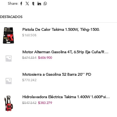
Share:
DESTACADOS
Pistola De Calor Takima 1.500W, Tkhg-1500.
$
160.508
Motor Alterman Gasolina 4T, 6.5Hp Eje Cuña/Rosca 3/4", Xge65K.
$
674.334
$
606.900
Motosierra a Gasolina 52 Barra 20'' PD
$
770.242
Hidrolavadora Eléctrica Takima 1.400W 1.600Psi, Tkepw-1600-A.
$
547.542
$
383.279