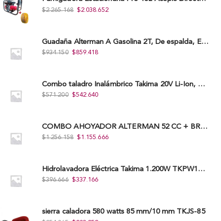
$
2.265.168
$
2.038.652
Guadaña Alterman A Gasolina 2T, De espalda, Eje Flexible, 43Cc, Xbc43B-I
$
934.150
$
859.418
Combo taladro Inalámbrico Takima 20V Li-Ion, Tklcd-20. + Polichadora Takima 7″ 1.200W, Tksp-180-D.
$
571.200
$
542.640
COMBO AHOYADOR ALTERMAN 52 CC + BROCA DE 20 CM X 80 CM + BROCA DE 15 CM X 80 CM
$
1.256.158
$
1.155.666
Hidrolavadora Eléctrica Takima 1.200W TKPW1200-13
$
396.666
$
337.166
sierra caladora 580 watts 85 mm/10 mm TKJS-85