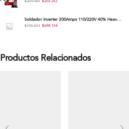
$
254.065
$
203.252
Soldador Inverter 200Amps 110/220V 40% Heavy Duty (Hd) Tkwi-200-C
$
793.334
$
698.134
Productos Relacionados