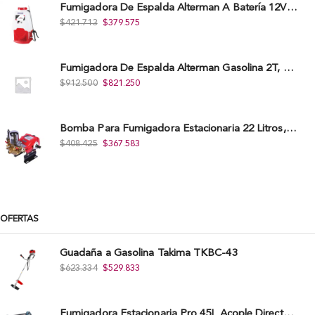
Fumigadora De Espalda Alterman A Baterí­a 12V/12Ah, 20Litros, Xkes20.
$
421.713
$
379.575
Fumigadora De Espalda Alterman Gasolina 2T, 26 Cc, Bomba Nylon Libre Mantenimiento, Tf900-A.
$
912.500
$
821.250
Bomba Para Fumigadora Estacionaria 22 Litros, Xp22-I.
$
408.425
$
367.583
OFERTAS
Guadaña a Gasolina Takima TKBC-43
$
623.334
$
529.833
Fumigadora Estacionaria Pro 45L Acople Directo con Accesorios