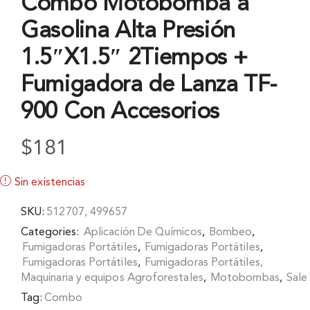
Combo Motobomba a
Gasolina Alta Presión
1.5″X1.5″ 2Tiempos +
Fumigadora de Lanza TF-
900 Con Accesorios
$
181
Sin existencias
SKU:
512707, 499657
Categories:
Aplicación De Químicos
,
Bombeo
,
Fumigadoras Portátiles
,
Fumigadoras Portátiles
,
Fumigadoras Portátiles
,
Fumigadoras Portátiles,
Maquinaria y equipos Agroforestales
,
Motobombas
,
Sale
Tag:
Combo