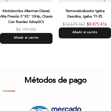
Motobomba Alterman Diesel,
Termonebulizador Igeba
Alta Presión 3″X3″ 10Hp, Chasis
Gasolina, Igeba Tf-35.
Con Ruedas Xdwp3Ct.
$
12.679.167
$
8.875.416
$
4.199.850
Añadir al carrito
Añadir al carrito
Métodos de pago