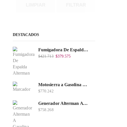
LIMPIAR
FILTRAR
DESTACADOS
Fumigadora De Espalda Alterman A Baterí­a 12V/12Ah, 20Litros, Xkes20.
$
421.713
$
379.575
Motosierra a Gasolina 52 Barra 20'' PD
$
770.242
Generador Alterman A Gasolina 2T, 950W, Encendido Manual, 120 V, Con Chasis, EGG950-I.
$
758.268