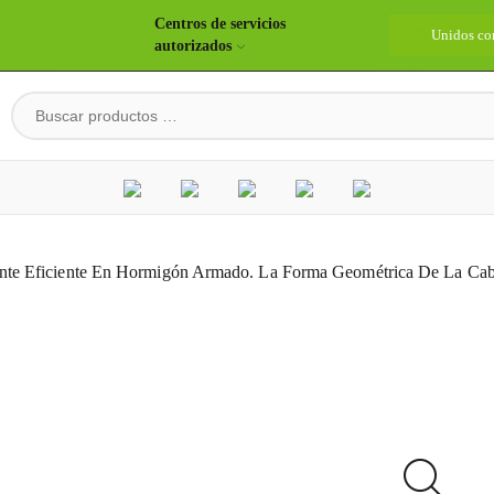
Centros de servicios
idos construyendo país
Bienvenidos
Unidos co
autorizados
te Eficiente En Hormigón Armado. La Forma Geométrica De La Cabez