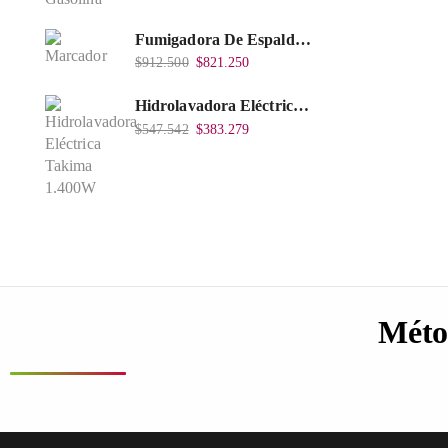
Fumigadora De Espalda Alterman Gasolina 2T, 26 Cc, Bomba Nylon Libre Mantenimiento, Tf900-A.
$
912.500
$
821.250
Hidrolavadora Eléctrica Takima 1.400W 1.600Psi, Tkepw-1600-A.
$
547.542
$
383.279
Méto