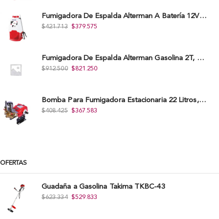
Fumigadora De Espalda Alterman A Baterí­a 12V/12Ah, 20Litros, Xkes20.
$
421.713
$
379.575
Fumigadora De Espalda Alterman Gasolina 2T, 26 Cc, Bomba Nylon Libre Mantenimiento, Tf900-A.
$
912.500
$
821.250
Bomba Para Fumigadora Estacionaria 22 Litros, Xp22-I.
$
408.425
$
367.583
OFERTAS
Guadaña a Gasolina Takima TKBC-43
$
623.334
$
529.833