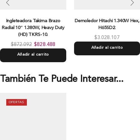
Ingleteadora Takima Brazo
Demoledor Hitachi 1.340W Hex,
Radial 10″ 1.380W, Heavy Duty
H65SD2.
(HD) TKRS-10.
$
3.028.107
$
872.092
$
828.488
Añadir al carrito
Añadir al carrito
También Te Puede Interesar...
OFERTAS