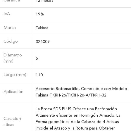
Garantía
12 meses
IVA
19%
Marca
Takima
Código
326009
Diámetro
6
(mm)
Largo (mm)
110
Accesorio Rotomartillo, Compatible con Modelo
Aplicación
Takima TKRH-26/TKRH-26-A/TKRH-32
La Broca SDS PLUS Ofrece una Perforación
Altamente eficiente en Hormigón Armado. La
Caracterí­
Forma geométrica de la Cabeza de 4 Aristas
sticas
Impide el Atasco y la Rotura para Obtener