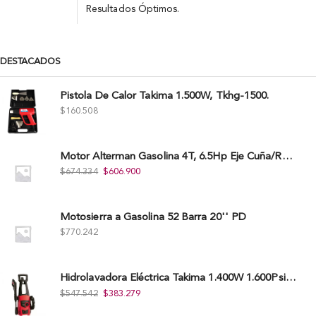
Resultados Óptimos.
DESTACADOS
Pistola De Calor Takima 1.500W, Tkhg-1500.
$
160.508
Motor Alterman Gasolina 4T, 6.5Hp Eje Cuña/Rosca 3/4", Xge65K.
$
674.334
$
606.900
Motosierra a Gasolina 52 Barra 20'' PD
$
770.242
Hidrolavadora Eléctrica Takima 1.400W 1.600Psi, Tkepw-1600-A.
$
547.542
$
383.279