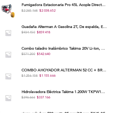
Fumigadora Estacionaria Pro 45L Acople Directo con Accesorios
$
2.265.168
$
2.038.652
Guadaña Alterman A Gasolina 2T, De espalda, Eje Flexible, 43Cc, Xbc43B-I
$
934.150
$
859.418
Combo taladro Inalámbrico Takima 20V Li-Ion, Tklcd-20. + Polichadora Takima 7″ 1.200W, Tksp-180-D.
$
571.200
$
542.640
COMBO AHOYADOR ALTERMAN 52 CC + BROCA DE 20 CM X 80 CM + BROCA DE 15 CM X 80 CM
$
1.256.158
$
1.155.666
Hidrolavadora Eléctrica Takima 1.200W TKPW1200-13
$
396.666
$
337.166