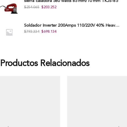
sierra caladora 580 watts 85 mm/10 mm TKJS-85
$
254.065
$
203.252
Soldador Inverter 200Amps 110/220V 40% Heavy Duty (Hd) Tkwi-200-C
$
793.334
$
698.134
Productos Relacionados