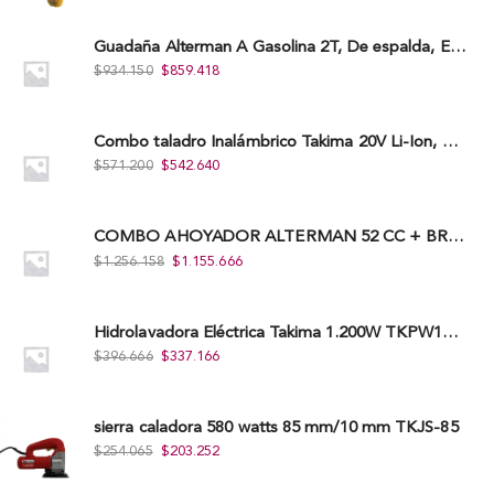
Guadaña Alterman A Gasolina 2T, De espalda, Eje Flexible, 43Cc, Xbc43B-I
$
934.150
$
859.418
Combo taladro Inalámbrico Takima 20V Li-Ion, Tklcd-20. + Polichadora Takima 7″ 1.200W, Tksp-180-D.
$
571.200
$
542.640
COMBO AHOYADOR ALTERMAN 52 CC + BROCA DE 20 CM X 80 CM + BROCA DE 15 CM X 80 CM
$
1.256.158
$
1.155.666
Hidrolavadora Eléctrica Takima 1.200W TKPW1200-13
$
396.666
$
337.166
sierra caladora 580 watts 85 mm/10 mm TKJS-85
$
254.065
$
203.252