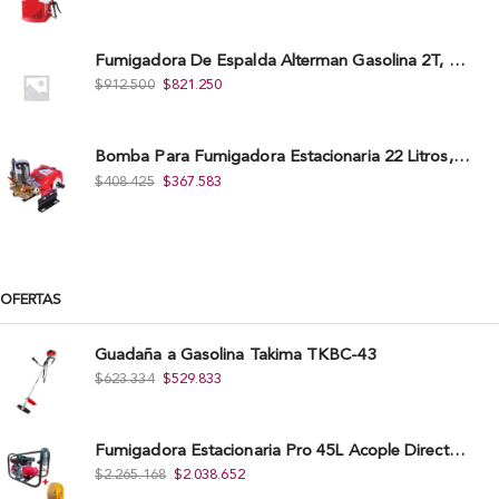
Fumigadora De Espalda Alterman Gasolina 2T, 26 Cc, Bomba Nylon Libre Mantenimiento, Tf900-A.
$
912.500
$
821.250
Bomba Para Fumigadora Estacionaria 22 Litros, Xp22-I.
$
408.425
$
367.583
OFERTAS
Guadaña a Gasolina Takima TKBC-43
$
623.334
$
529.833
Fumigadora Estacionaria Pro 45L Acople Directo con Accesorios
$
2.265.168
$
2.038.652