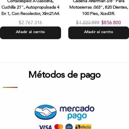
Cortacésped A Gasolina,
Cadena Alterman 3/8″ Para
Cuchilla 21″, Autopropulsada 4
Motosierras .063″, 820 Dientes,
En 1, Con Recolector, Xlm21A4.
100 Pies, Xcsd3R.
$
2.767.316
$
1.223.999
$
856.800
Añadir al carrito
Añadir al carrito
Métodos de pago