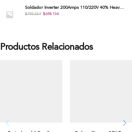
Soldador Inverter 200Amps 110/220V 40% Heavy Duty (Hd) Tkwi-200-C
$
793.334
$
698.134
Productos Relacionados