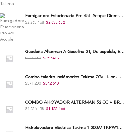
Fumigadora Estacionaria Pro 45L Acople Directo con Accesorios
$
2.265.168
$
2.038.652
Guadaña Alterman A Gasolina 2T, De espalda, Eje Flexible, 43Cc, Xbc43B-I
$
934.150
$
859.418
Combo taladro Inalámbrico Takima 20V Li-Ion, Tklcd-20. + Polichadora Takima 7″ 1.200W, Tksp-180-D.
$
571.200
$
542.640
COMBO AHOYADOR ALTERMAN 52 CC + BROCA DE 20 CM X 80 CM + BROCA DE 15 CM X 80 CM
$
1.256.158
$
1.155.666
Hidrolavadora Eléctrica Takima 1.200W TKPW1200-13