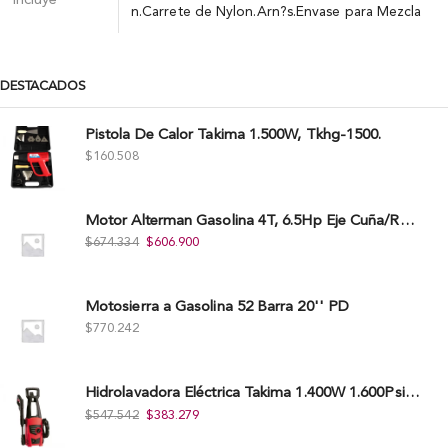
Incluye
n.Carrete de Nylon.Arn?s.Envase para Mezcla
DESTACADOS
Pistola De Calor Takima 1.500W, Tkhg-1500.
$
160.508
Motor Alterman Gasolina 4T, 6.5Hp Eje Cuña/Rosca 3/4", Xge65K.
$
674.334
$
606.900
Motosierra a Gasolina 52 Barra 20'' PD
$
770.242
Hidrolavadora Eléctrica Takima 1.400W 1.600Psi, Tkepw-1600-A.
$
547.542
$
383.279