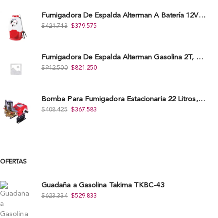
Fumigadora De Espalda Alterman A Baterí­a 12V/12Ah, 20Litros, Xkes20.
$
421.713
$
379.575
Fumigadora De Espalda Alterman Gasolina 2T, 26 Cc, Bomba Nylon Libre Mantenimiento, Tf900-A.
$
912.500
$
821.250
Bomba Para Fumigadora Estacionaria 22 Litros, Xp22-I.
$
408.425
$
367.583
OFERTAS
Guadaña a Gasolina Takima TKBC-43
$
623.334
$
529.833