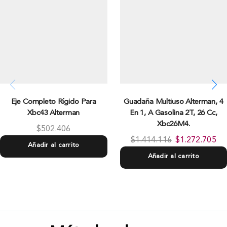
Eje Completo Rí­gido Para
Guadaña Multiuso Alterman, 4
Xbc43 Alterman
En 1, A Gasolina 2T, 26 Cc,
Xbc26M4.
$
502.406
$
1.414.116
$
1.272.705
Añadir al carrito
Añadir al carrito