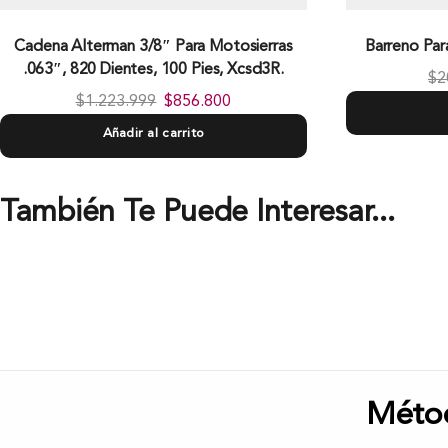
Cadena Alterman 3/8″ Para Motosierras
Barreno Pa
.063″, 820 Dientes, 100 Pies, Xcsd3R.
$
2
$
1.223.999
$
856.800
Añadir al carrito
También Te Puede Interesar...
Méto