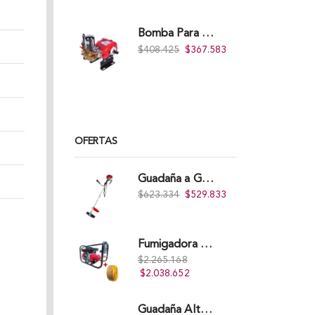
Bomba Para Fumigadora Estacionaria 22 Litros, Xp22-I.
$
408.425
$
367.583
OFERTAS
Guadaña a Gasolina Takima TKBC-43
$
623.334
$
529.833
Fumigadora Estacionaria Pro 45L Acople Directo con Accesorios
$
2.265.168
$
2.038.652
Guadaña Alterman A Gasolina 2T, De espalda, Eje Flexible, 43Cc, Xbc43B-I