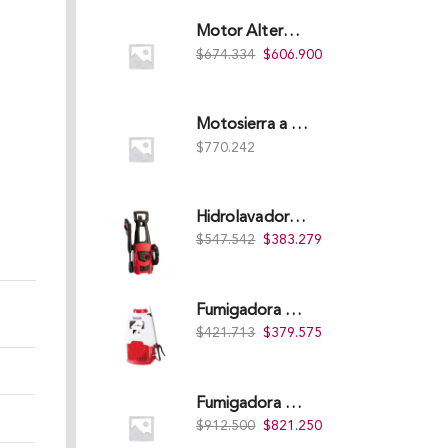
Motor Alterman Gasolina 4T, 6.5Hp Eje Cuña/Rosca 3/4", Xge65K.
$
674.334
$
606.900
Motosierra a Gasolina 52 Barra 20'' PD
$
770.242
Hidrolavadora Eléctrica Takima 1.400W 1.600Psi, Tkepw-1600-A.
$
547.542
$
383.279
Fumigadora De Espalda Alterman A Baterí­a 12V/12Ah, 20Litros, Xkes20.
$
421.713
$
379.575
Fumigadora De Espalda Alterman Gasolina 2T, 26 Cc, Bomba Nylon Libre Mantenimiento, Tf900-A.
$
912.500
$
821.250