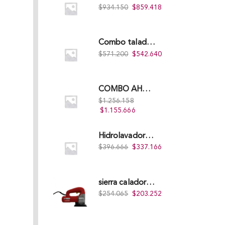
$
934.150
$
859.418
Combo taladro Inalámbrico Takima 20V Li-Ion, Tklcd-20. + Polichadora Takima 7″ 1.200W, Tksp-180-D.
$
571.200
$
542.640
COMBO AHOYADOR ALTERMAN 52 CC + BROCA DE 20 CM X 80 CM + BROCA DE 15 CM X 80 CM
$
1.256.158
$
1.155.666
Hidrolavadora Eléctrica Takima 1.200W TKPW1200-13
$
396.666
$
337.166
sierra caladora 580 watts 85 mm/10 mm TKJS-85
$
254.065
$
203.252