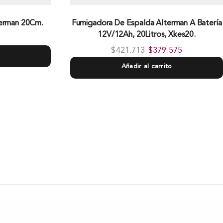
terman 20Cm.
Fumigadora De Espalda Alterman A Baterí­a
12V/12Ah, 20Litros, Xkes20.
$
421.713
$
379.575
Añadir al carrito