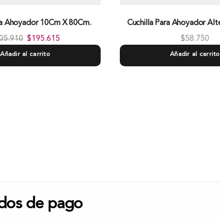
ra Ahoyador 10Cm X 80Cm.
Cuchilla Para Ahoyador Al
05.910
$
195.615
$
58.750
Añadir al carrito
Añadir al carrito
dos de pago