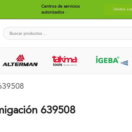
Centros de servicios
dos construyendo país
Bienvenidos
Unidos co
autorizados
 639508
umigación 639508