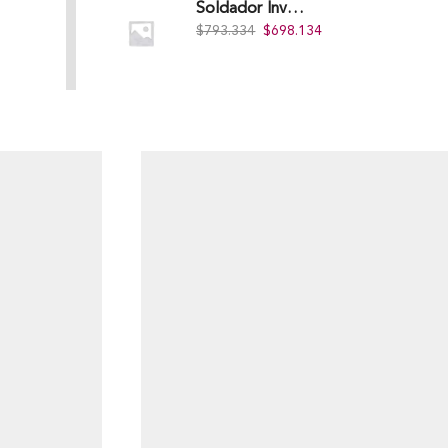
Soldador Inverter 200Amps 110/220V 40% Heavy Duty (Hd) Tkwi-200-C
$
793.334
$
698.134