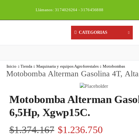
Llámanos: 3174026264 - 3176456888
Un
CATEGORIAS
Inicio
Tienda
Maquinaria y equipos Agroforestales
Motobombas
Motobomba Alterman Gasolina 4T, Alta
Motobomba Alterman Gasoli
6,5Hp, Xgwp15C.
$
1.374.167
$
1.236.750