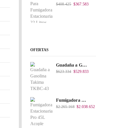
$
408.425
$
367.583
OFERTAS
Guadaña a Gasolina Takima TKBC-43
$
623.334
$
529.833
Fumigadora Estacionaria Pro 45L Acople Directo con Accesorios
$
2.265.168
$
2.038.652