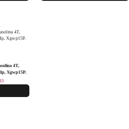
olina 4T,
5Hp, Xgwp15P.
33