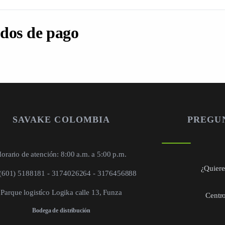
dos de pago
SAVAKE COLOMBIA
PREGU
orario de atención: 8:00 a.m. a 5:00 p.m.
¿Quieres
 (601) 5188181 - 3174026264 - 3176456888
Parque logistíco Logika calle 13, Funza
Centro
Bodega de distribución