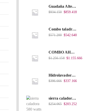
Guadaña Alterman A Gasolina 2T, De espalda, Eje Flexible, 43Cc, Xbc43B-I
$
934.150
$
859.418
Combo taladro Inalámbrico Takima 20V Li-Ion, Tklcd-20. + Polichadora Takima 7″ 1.200W, Tksp-180-D.
$
571.200
$
542.640
COMBO AHOYADOR ALTERMAN 52 CC + BROCA DE 20 CM X 80 CM + BROCA DE 15 CM X 80 CM
$
1.256.158
$
1.155.666
Hidrolavadora Eléctrica Takima 1.200W TKPW1200-13
$
396.666
$
337.166
sierra caladora 580 watts 85 mm/10 mm TKJS-85
$
254.065
$
203.252