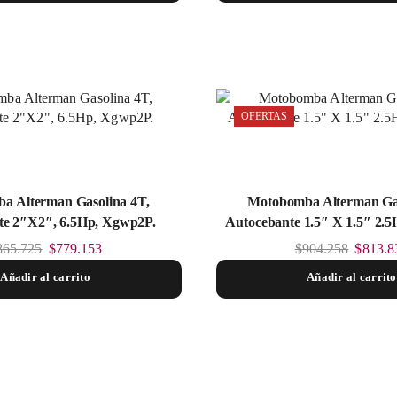
OFERTAS
a Alterman Gasolina 4T,
Motobomba Alterman Gas
te 2″X2″, 6.5Hp, Xgwp2P.
Autocebante 1.5″ X 1.5″ 2.
865.725
$
779.153
$
904.258
$
813.8
Añadir al carrito
Añadir al carrito