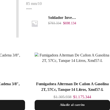
Soldador Inverter 200Amps 110/220V 40% Heavy Duty (Hd) Tkwi-200-C
$
793.334
$
698.134
adena 3/8″,
Fumigadora Alterman De Cañon A Gasolina
2T, 57Cc, Tanque 14 Litros, Xmd57-I.
$
1.305.938
$
1.175.344
Añadir al carrito