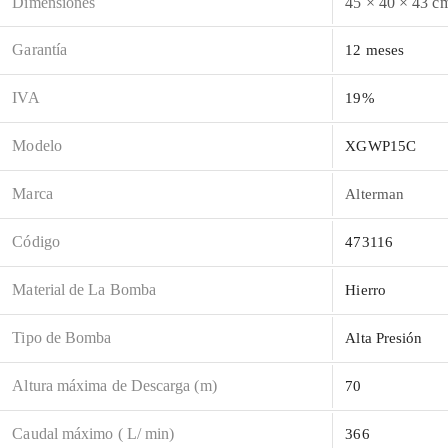
Dimensiones
45 × 40 × 43 c
Garantía
12 meses
IVA
19%
Modelo
XGWP15C
Marca
Alterman
Código
473116
Material de La Bomba
Hierro
Tipo de Bomba
Alta Presión
Altura máxima de Descarga (m)
70
Caudal máximo ( L/ min)
366