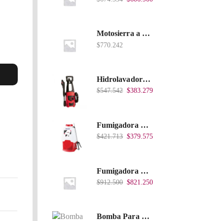
Motosierra a Gasolina 52 Barra 20'' PD
$
770.242
Hidrolavadora Eléctrica Takima 1.400W 1.600Psi, Tkepw-1600-A.
$
547.542
$
383.279
Fumigadora De Espalda Alterman A Baterí­a 12V/12Ah, 20Litros, Xkes20.
$
421.713
$
379.575
Fumigadora De Espalda Alterman Gasolina 2T, 26 Cc, Bomba Nylon Libre Mantenimiento, Tf900-A.
$
912.500
$
821.250
Bomba Para Fumigadora Estacionaria 22 Litros, Xp22-I.