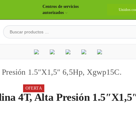
Centros de servicios
idos construyendo país
Bienvenidos
Unidos co
autorizados
 Presión 1.5″X1,5″ 6,5Hp, Xgwp15C.
OFERTA
na 4T, Alta Presión 1.5″X1,5