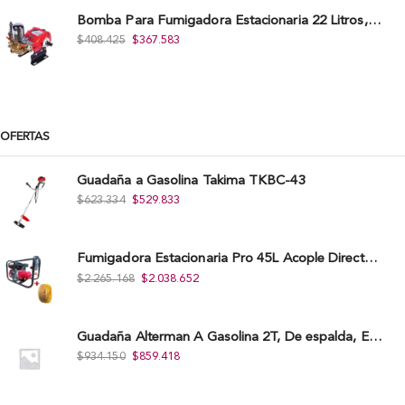
Bomba Para Fumigadora Estacionaria 22 Litros, Xp22-I.
$
408.425
$
367.583
OFERTAS
Guadaña a Gasolina Takima TKBC-43
$
623.334
$
529.833
Fumigadora Estacionaria Pro 45L Acople Directo con Accesorios
$
2.265.168
$
2.038.652
Guadaña Alterman A Gasolina 2T, De espalda, Eje Flexible, 43Cc, Xbc43B-I
$
934.150
$
859.418