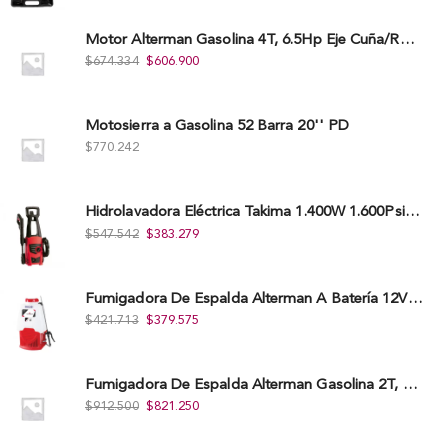
Motor Alterman Gasolina 4T, 6.5Hp Eje Cuña/Rosca 3/4", Xge65K.
$
674.334
$
606.900
Motosierra a Gasolina 52 Barra 20'' PD
$
770.242
Hidrolavadora Eléctrica Takima 1.400W 1.600Psi, Tkepw-1600-A.
$
547.542
$
383.279
Fumigadora De Espalda Alterman A Baterí­a 12V/12Ah, 20Litros, Xkes20.
$
421.713
$
379.575
Fumigadora De Espalda Alterman Gasolina 2T, 26 Cc, Bomba Nylon Libre Mantenimiento, Tf900-A.
$
912.500
$
821.250