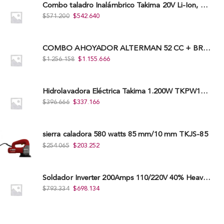
Combo taladro Inalámbrico Takima 20V Li-Ion, Tklcd-20. + Polichadora Takima 7″ 1.200W, Tksp-180-D.
$
571.200
$
542.640
COMBO AHOYADOR ALTERMAN 52 CC + BROCA DE 20 CM X 80 CM + BROCA DE 15 CM X 80 CM
$
1.256.158
$
1.155.666
Hidrolavadora Eléctrica Takima 1.200W TKPW1200-13
$
396.666
$
337.166
sierra caladora 580 watts 85 mm/10 mm TKJS-85
$
254.065
$
203.252
Soldador Inverter 200Amps 110/220V 40% Heavy Duty (Hd) Tkwi-200-C
$
793.334
$
698.134