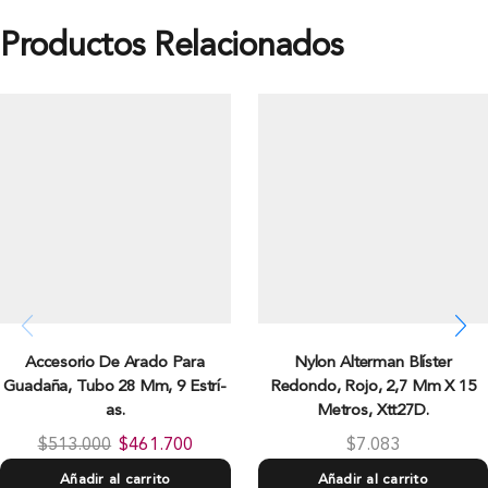
Productos Relacionados
Accesorio De Arado Para
Nylon Alterman Blí­ster
Guadaña, Tubo 28 Mm, 9 Estrí­
Redondo, Rojo, 2,7 Mm X 15
as.
Metros, Xtt27D.
$
513.000
$
461.700
$
7.083
Añadir al carrito
Añadir al carrito