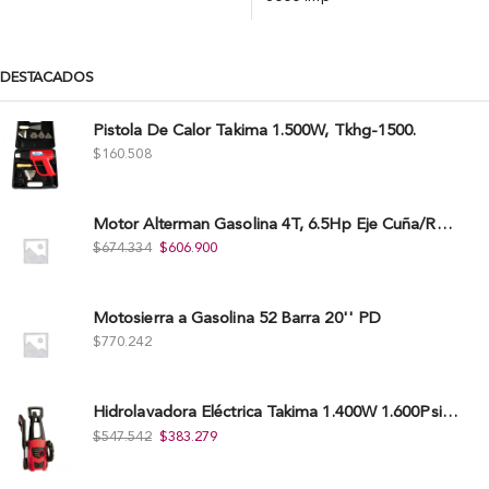
DESTACADOS
Pistola De Calor Takima 1.500W, Tkhg-1500.
$
160.508
Motor Alterman Gasolina 4T, 6.5Hp Eje Cuña/Rosca 3/4", Xge65K.
$
674.334
$
606.900
Motosierra a Gasolina 52 Barra 20'' PD
$
770.242
Hidrolavadora Eléctrica Takima 1.400W 1.600Psi, Tkepw-1600-A.
$
547.542
$
383.279