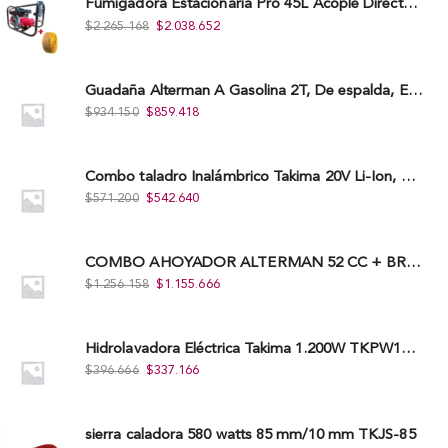
Fumigadora Estacionaria Pro 45L Acople Directo con Accesorios
$
2.265.168
$
2.038.652
Guadaña Alterman A Gasolina 2T, De espalda, Eje Flexible, 43Cc, Xbc43B-I
$
934.150
$
859.418
Combo taladro Inalámbrico Takima 20V Li-Ion, Tklcd-20. + Polichadora Takima 7″ 1.200W, Tksp-180-D.
$
571.200
$
542.640
COMBO AHOYADOR ALTERMAN 52 CC + BROCA DE 20 CM X 80 CM + BROCA DE 15 CM X 80 CM
$
1.256.158
$
1.155.666
Hidrolavadora Eléctrica Takima 1.200W TKPW1200-13
$
396.666
$
337.166
sierra caladora 580 watts 85 mm/10 mm TKJS-85