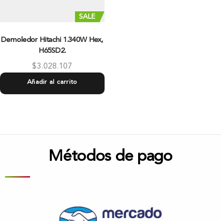
SALE
Demoledor Hitachi 1.340W Hex,
H65SD2.
$
3.028.107
Añadir al carrito
Métodos de pago