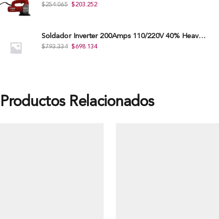
$
254.065
$
203.252
Soldador Inverter 200Amps 110/220V 40% Heavy Duty (Hd) Tkwi-200-C
$
793.334
$
698.134
Productos Relacionados