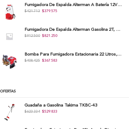
Fumigadora De Espalda Alterman A Baterí­a 12V/12Ah, 20Litros, Xkes20.
$
421.713
$
379.575
Fumigadora De Espalda Alterman Gasolina 2T, 26 Cc, Bomba Nylon Libre Mantenimiento, Tf900-A.
$
912.500
$
821.250
Bomba Para Fumigadora Estacionaria 22 Litros, Xp22-I.
$
408.425
$
367.583
OFERTAS
Guadaña a Gasolina Takima TKBC-43
$
623.334
$
529.833