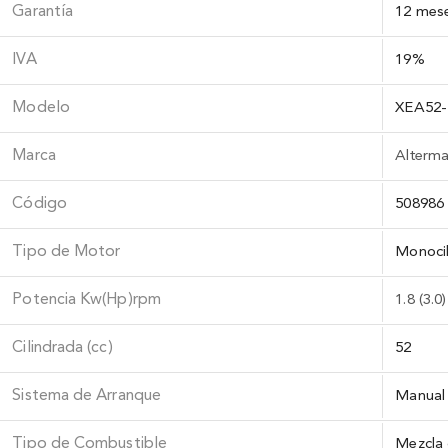
Garantía
12 mes
IVA
19%
Modelo
XEA52-I
Marca
Alterm
Código
508986
Tipo de Motor
Monocil
Potencia Kw(Hp)rpm
1.8 (3.0
Cilindrada (cc)
52
Sistema de Arranque
Manual
Tipo de Combustible
Mezcla 