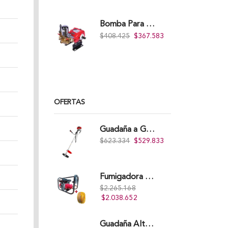
Bomba Para Fumigadora Estacionaria 22 Litros, Xp22-I.
$
408.425
$
367.583
OFERTAS
Guadaña a Gasolina Takima TKBC-43
$
623.334
$
529.833
Fumigadora Estacionaria Pro 45L Acople Directo con Accesorios
$
2.265.168
$
2.038.652
Guadaña Alterman A Gasolina 2T, De espalda, Eje Flexible, 43Cc, Xbc43B-I