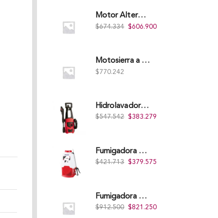
Motor Alterman Gasolina 4T, 6.5Hp Eje Cuña/Rosca 3/4", Xge65K.
$
674.334
$
606.900
Motosierra a Gasolina 52 Barra 20'' PD
$
770.242
Hidrolavadora Eléctrica Takima 1.400W 1.600Psi, Tkepw-1600-A.
$
547.542
$
383.279
Fumigadora De Espalda Alterman A Baterí­a 12V/12Ah, 20Litros, Xkes20.
$
421.713
$
379.575
Fumigadora De Espalda Alterman Gasolina 2T, 26 Cc, Bomba Nylon Libre Mantenimiento, Tf900-A.
$
912.500
$
821.250