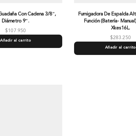
 Guadaña Con Cadena 3/8″,
Fumigadora De Espalda Al
Diámetro 9″.
Función (Baterí­a- Manual)
Xkes16L.
$
107.950
$
283.250
Añadir al carrito
Añadir al carrito