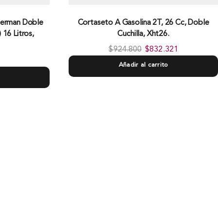
terman Doble
Cortaseto A Gasolina 2T, 26 Cc, Doble
 16 Litros,
Cuchilla, Xht26.
$
924.800
$
832.321
Añadir al carrito