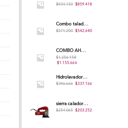
$
934.150
$
859.418
Combo taladro Inalámbrico Takima 20V Li-Ion, Tklcd-20. + Polichadora Takima 7″ 1.200W, Tksp-180-D.
$
571.200
$
542.640
COMBO AHOYADOR ALTERMAN 52 CC + BROCA DE 20 CM X 80 CM + BROCA DE 15 CM X 80 CM
$
1.256.158
$
1.155.666
Hidrolavadora Eléctrica Takima 1.200W TKPW1200-13
$
396.666
$
337.166
sierra caladora 580 watts 85 mm/10 mm TKJS-85
$
254.065
$
203.252