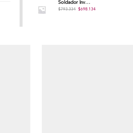
Soldador Inverter 200Amps 110/220V 40% Heavy Duty (Hd) Tkwi-200-C
$
793.334
$
698.134