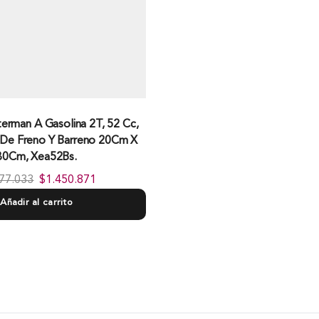
erman A Gasolina 2T, 52 Cc,
 De Freno Y Barreno 20Cm X
80Cm, Xea52Bs.
77.033
$
1.450.871
Añadir al carrito