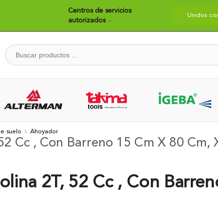
Centros de servicios
dos construyendo país
Bienvenidos
Unidos co
autorizados
e suelo
Ahoyador
52 Cc , Con Barreno 15 Cm X 80 Cm, 
lina 2T, 52 Cc , Con Barren