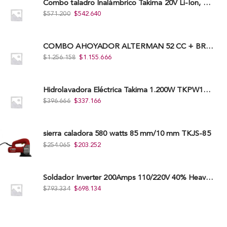
Combo taladro Inalámbrico Takima 20V Li-Ion, Tklcd-20. + Polichadora Takima 7″ 1.200W, Tksp-180-D.
$
571.200
$
542.640
COMBO AHOYADOR ALTERMAN 52 CC + BROCA DE 20 CM X 80 CM + BROCA DE 15 CM X 80 CM
$
1.256.158
$
1.155.666
Hidrolavadora Eléctrica Takima 1.200W TKPW1200-13
$
396.666
$
337.166
sierra caladora 580 watts 85 mm/10 mm TKJS-85
$
254.065
$
203.252
Soldador Inverter 200Amps 110/220V 40% Heavy Duty (Hd) Tkwi-200-C
$
793.334
$
698.134