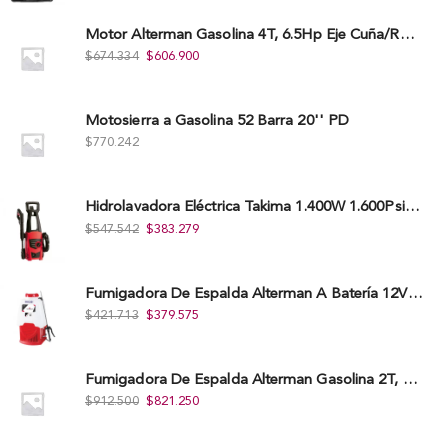
Motor Alterman Gasolina 4T, 6.5Hp Eje Cuña/Rosca 3/4", Xge65K.
$
674.334
$
606.900
Motosierra a Gasolina 52 Barra 20'' PD
$
770.242
Hidrolavadora Eléctrica Takima 1.400W 1.600Psi, Tkepw-1600-A.
$
547.542
$
383.279
Fumigadora De Espalda Alterman A Baterí­a 12V/12Ah, 20Litros, Xkes20.
$
421.713
$
379.575
Fumigadora De Espalda Alterman Gasolina 2T, 26 Cc, Bomba Nylon Libre Mantenimiento, Tf900-A.
$
912.500
$
821.250