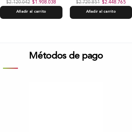
$
2.120.042
$
1.908.038
$
2.720.851
$
2.448.765
Añadir al carrito
Añadir al carrito
Métodos de pago