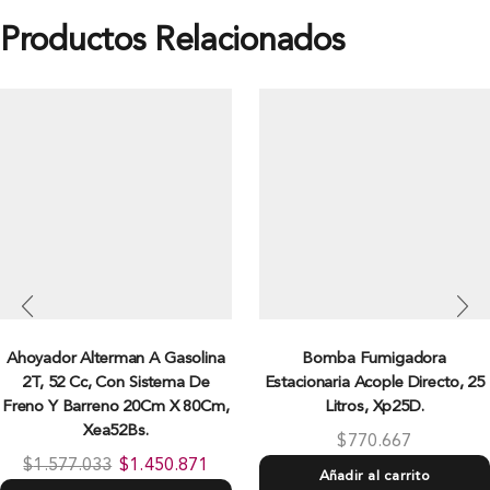
Productos Relacionados
Ahoyador Alterman A Gasolina
Bomba Fumigadora
2T, 52 Cc, Con Sistema De
Estacionaria Acople Directo, 25
Freno Y Barreno 20Cm X 80Cm,
Litros, Xp25D.
Xea52Bs.
$
770.667
$
1.577.033
$
1.450.871
Añadir al carrito