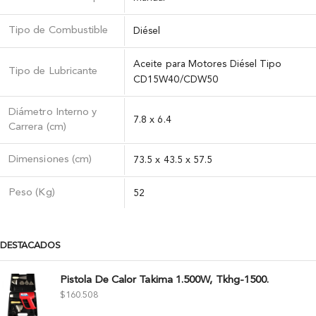
Tipo de Combustible
Diésel
Aceite para Motores Diésel Tipo
Tipo de Lubricante
CD15W40/CDW50
Diámetro Interno y
7.8 x 6.4
Carrera (cm)
Dimensiones (cm)
73.5 x 43.5 x 57.5
Peso (Kg)
52
DESTACADOS
Pistola De Calor Takima 1.500W, Tkhg-1500.
$
160.508