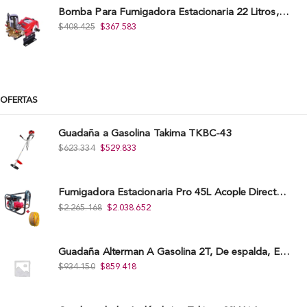
Bomba Para Fumigadora Estacionaria 22 Litros, Xp22-I.
$
408.425
$
367.583
OFERTAS
Guadaña a Gasolina Takima TKBC-43
$
623.334
$
529.833
Fumigadora Estacionaria Pro 45L Acople Directo con Accesorios
$
2.265.168
$
2.038.652
Guadaña Alterman A Gasolina 2T, De espalda, Eje Flexible, 43Cc, Xbc43B-I
$
934.150
$
859.418